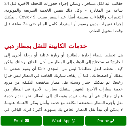
حقائب اليد لكل مسافر ، ويمكن إجراء حجوزات اللحظة الأخيرة قبل 24
ساعة من المغادرة – وكل ذلك بنفس الخدمة السريعة والموثوقة.
التغييرات والإلغاءات بسيطة أيضًا. عند السفر بسبب Covid-19 ، يمكنك
إجراء تغييرات بدون رسوم أو استرداد كامل المبلغ حتى 24 ساعة قبل
وقت التحويل الصادر.
خدمات الكابينة للنقل بمطار دبي
هل تخطط لقضاء إجازة بالطائرة أو زيارة عائلية أو رحلة أخرى إلى
الخارج؟ ثم ستحتاج إلى الذهاب إلى المطار من أجل اللحاق برحلتك. ولكن
كيف تخطط لنقل عطلتك؟ ليس من المجدي دائمًا أن يقوم شخص ما
بنقلك أو اصطحابك ، كما أن إيقاف سيارتك الخاصة في المطار ليس خيارًا
رخيصًا. ثم يمكنك اختيار وسيلة نقل مطار منخفضة التكلفة من مزود
خدمة سيارات الأجرة الشهير. ستقلك سيارات الأجرة في المطار من
عنوان منزلك في أي وقت تريده وتوصلك إلى المطار. نحن نقدم خدمة
نقل بأجرة المطار منخفضة التكلفة مع خدمة وأمان يمكن الاعتماد عليهما.
لا يمكن أن تبدأ نقل المطار الخاص بك بسهولة أكبر ؛ اترك الباقي في
خدمة نقل المطار.
Email
WhatsApp
Phone