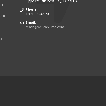
Opposite Business Bay, Dubai UAE
 в
Phone:
+971559661786
с в
Email:
reach@wellcarelimo.com
 в