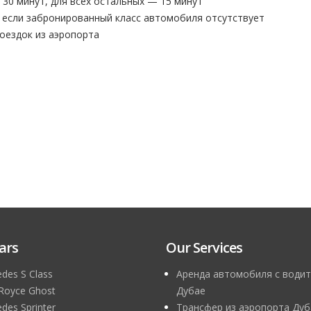
30 минут, для всех остальных — 15 минут
 если забронированный класс автомобиля отсутствует
поездок из аэропорта
ars
Our Services
des S Class
Аренда автомобиля с водит
 Royce Ghost
Дубае
des Sprinter
Трансфер из аэропорта Дуб