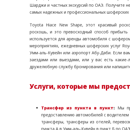
Шарджи и частных экскурсий по ОАЭ. Получите н
самых надежных и профессиональных шоферских 
Toyota Hiace New Shape, этот красивый рос
роскошь, и это превосходный способ прибыть 
используется для аренды автомобиля с шофером
мероприятиях, ежедневных шоферских услуг Roy
Умм-аль-Кувейн или аэропорт Абу-Даби. Если ва
заездами или выездами, или у вас есть какие
дружелюбную службу бронирования или напишите
Услуги, которые мы предос
Трансфер из пункта в пункт
:
Мы пре
предоставлению автомобилей с водителем 
трансферы, трансферы из отелей, перевоз
пункта А в Умм-аль-Кувейн в пункт Б по ОА