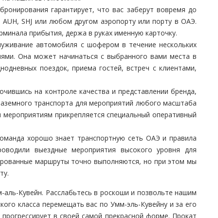
ронирования гарантирует, что вас заберут вовремя до
 AUH, SHJ или любом другом аэропорту или порту в ОАЭ.
минала прибытия, держа в руках именную карточку.
уживание автомобиля с шофером в течение нескольких
иями. Она может начинаться с выбранного вами места в
нодневных поездок, приема гостей, встреч с клиентами,
чившись на контроле качества и представлении бренда,
наземного транспорта для мероприятий любого масштаба
и мероприятиям прикрепляется специальный оперативный
манда хорошо знает транспортную сеть ОАЭ и правила
оводили выездные мероприятия высокого уровня для
ированные маршруты точно выполняются, но при этом мы
ту.
-аль-Кувейн. Расслабьтесь в роскоши и позвольте нашим
ого класса перемещать вас по Умм-эль-Кувейну и за его
 прогрессирует в своей самой прекрасной форме. Прокат