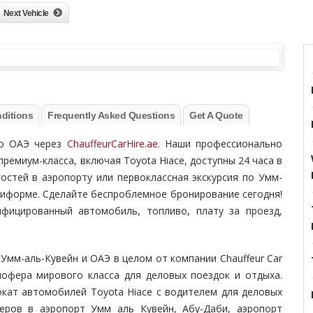
Next Vehicle
ditions
Frequently Asked Questions
Get A Quote
по ОАЭ через
ChauffeurCarHire.ae
. Наши профессионально
емиум-класса, включая Toyota Hiace, доступны 24 часа в
гостей в аэропорту или первоклассная экскурсия по Умм-
ниформе. Сделайте беспроблемное бронирование сегодня!
нфицированный автомобиль, топливо, плату за проезд,
Умм-аль-Кувейн и ОАЭ в целом от компании Chauffeur Car
шофера мирового класса для деловых поездок и отдыха.
рокат автомобилей Toyota Hiace с водителем для деловых
феров в аэропорт Умм аль Кувейн, Абу-Даби, аэропорт