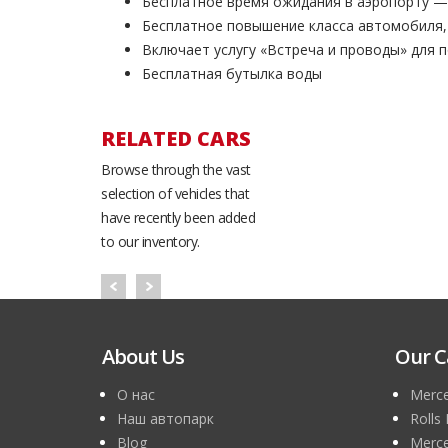
Бесплатное время ожидания в аэропорту — 
Бесплатное повышение класса автомобиля,
Включает услугу «Встреча и проводы» для 
Бесплатная бутылка воды
RELATED CARS
Browse through the vast
selection of vehicles that
have recently been added
to our inventory.
About Us
Our C
О нас
Merce
Наш автопарк
Rolls
Blog
Merce