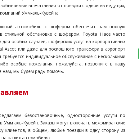
езабываемые впечатления от поездки с одной из ведущих,
компаний Умм-аль-Кувейна.
кошный автомобиль с шофером обеспечит вам полную
в стильной обстановке с шофером. Toyota Hiace часто
 для особых случаев, шоферских услуг на корпоративных
al Ascot или даже для роскошного трансфера в аэропорт
м требуется индивидуальное обслуживание с несколькими
-либо особые пожелания, пожалуйста, позвоните в нашу
 нам, мы будем рады помочь.
тавляем
длагаем безостановочные, односторонние услуги по
в Умм аль-Кувейн. Заказы могут включать межэмиратские
ку клиентов, в общем, любые поездки в одну сторону из
Э на наших автомобилях.