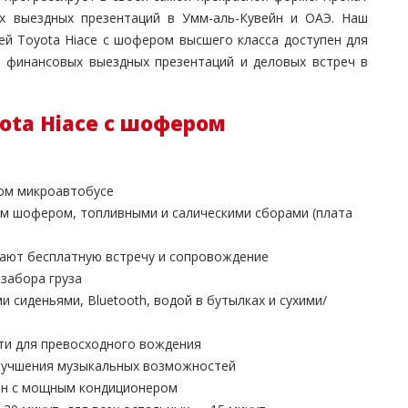
ых выездных презентаций в Умм-аль-Кувейн и ОАЭ. Наш
й Toyota Hiace с шофером высшего класса доступен для
, финансовых выездных презентаций и деловых встреч в
ota Hiace с шофером
ном микроавтобусе
м шофером, топливными и салическими сборами (плата
чают бесплатную встречу и сопровождение
 забора груза
сиденьями, Bluetooth, водой в бутылках и сухими/
ти для превосходного вождения
улучшения музыкальных возможностей
он с мощным кондиционером