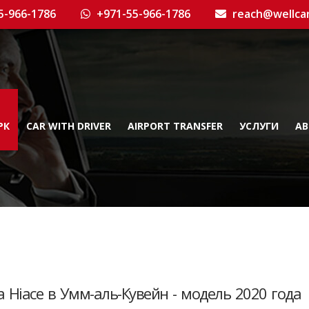
5-966-1786
+971-55-966-1786
reach@wellca
РК
CAR WITH DRIVER
AIRPORT TRANSFER
УСЛУГИ
AB
 Hiace в Умм-аль-Кувейн - модель 2020 года