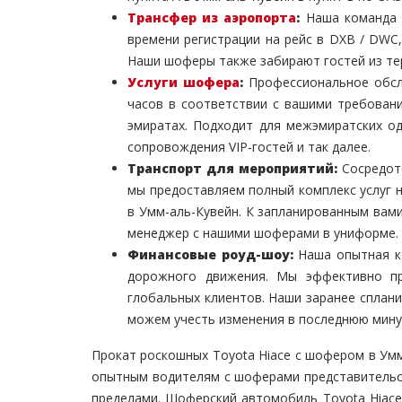
Трансфер из аэропорта
:
Наша команда б
времени регистрации на рейс в DXB / DWC,
Наши шоферы также забирают гостей из тер
Услуги шофера
:
Профессиональное обсл
часов в соответствии с вашими требован
эмиратах. Подходит для межэмиратских од
сопровождения VIP-гостей и так далее.
Транспорт для мероприятий:
Сосредото
мы предоставляем полный комплекс услуг 
в Умм-аль-Кувейн. К запланированным вам
менеджер с нашими шоферами в униформе.
Финансовые роуд-шоу:
Наша опытная ко
дорожного движения. Мы эффективно пр
глобальных клиентов. Наши заранее сплан
можем учесть изменения в последнюю мину
Прокат роскошных Toyota Hiace с шофером в Умм
опытным водителям с шоферами представительск
пределами. Шоферский автомобиль Toyota Hiace