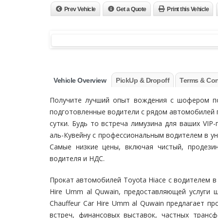
Prev Vehicle
Get a Quote
Print this Vehicle
Vehicle Overview
PickUp & Dropoff
Terms & Con
Получите лучший опыт вождения с шофером 
подготовленные водители с рядом автомобилей пр
сутки. Будь то встреча лимузина для ваших VIP-
аль-Кувейну с профессиональным водителем в у
Самые низкие цены, включая чистый, продези
водителя и НДС.
Прокат автомобилей Toyota Hiace с водителем в 
Hire Umm al Quwain, предоставляющей услуги 
Chauffeur Car Hire Umm al Quwain предлагает п
встреч, финансовых выставок, частных транс