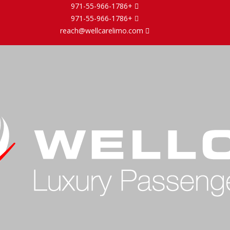
+971-55-966-1786
+971-55-966-1786
reach@wellcarelimo.com