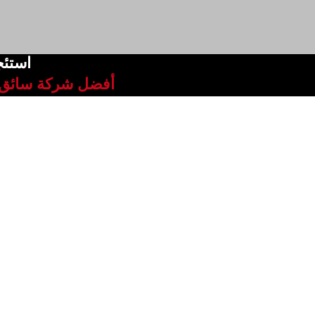
استئج
أفضل شركة سائق ل