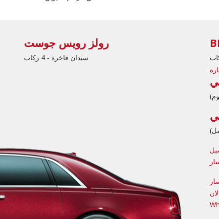
رولز رويس جوست
سيدان فاخرة - 4 ركاب
يل
ار
ار
ان