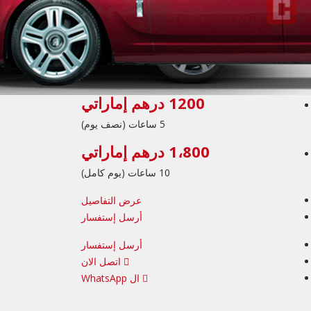
1200 درهم إماراتي
5 ساعات (نصف يوم)
1،800 درهم إماراتي
10 ساعات (يوم كامل)
عرض التفاصيل
أرسل إستفسار
أرسل إستفسار
اتصل الان
ال WhatsApp