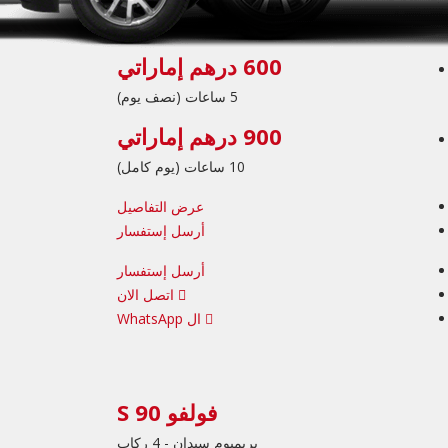
600 درهم إماراتي
5 ساعات (نصف يوم)
900 درهم إماراتي
10 ساعات (يوم كامل)
عرض التفاصيل
أرسل إستفسار
أرسل إستفسار
اتصل الان
ال WhatsApp
فولفو S 90
بريميوم سيدان - 4 ركاب