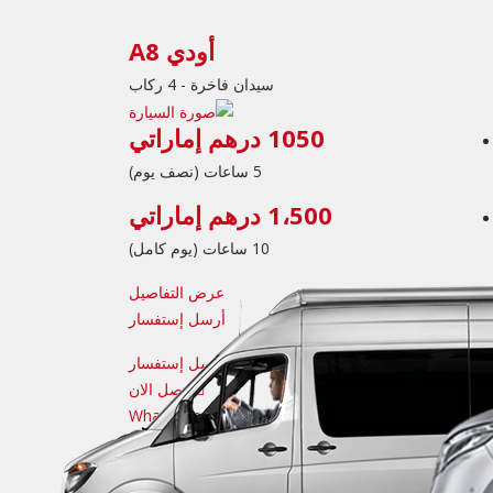
أودي A8
سيدان فاخرة - 4 ركاب
1050 درهم إماراتي
5 ساعات (نصف يوم)
1،500 درهم إماراتي
10 ساعات (يوم كامل)
عرض التفاصيل
أرسل إستفسار
أرسل إستفسار
اتصل الان
ال WhatsApp