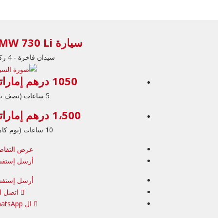
سيارة BMW 730 Li
سيدان فاخرة - 4 ركاب
1050 درهم إماراتي
5 ساعات (نصف يوم)
1،500 درهم إماراتي
10 ساعات (يوم كامل)
عرض التفاص
أرسل إستفس
أرسل إستفس
اتصل ال
ال WhatsApp