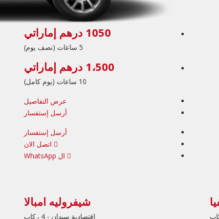
1050 درهم إماراتي
5 ساعات (نصف يوم)
1،500 درهم إماراتي
10 ساعات (يوم كامل)
عرض التفاصيل
أرسل إستفسار
أرسل إستفسار
اتصل الان
ال WhatsApp
يا
شيفروليه امبالا
اقتصادية سيدان - 4 ركاب