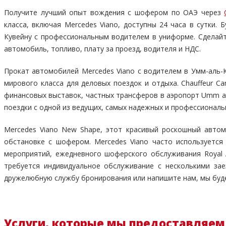
Получите лучший опыт вождения с шофером по ОАЭ через
класса, включая Mercedes Viano, доступны 24 часа в сутки. 
Кувейну с профессиональным водителем в униформе. Сделайт
автомобиль, топливо, плату за проезд, водителя и НДС.
Прокат автомобилей Mercedes Viano с водителем в Умм-аль-К
мирового класса для деловых поездок и отдыха. Chauffeur C
финансовых выставок, частных трансферов в аэропорт Umm al
поездки с одной из ведущих, самых надежных и профессионал
Mercedes Viano New Shape, этот красивый роскошный авто
обстановке с шофером. Mercedes Viano часто используетс
мероприятий, ежедневного шоферского обслуживания Royal 
требуется индивидуальное обслуживание с несколькими зае
дружелюбную службу бронирования или напишите нам, мы буд
Услуги, которые мы предоставляем