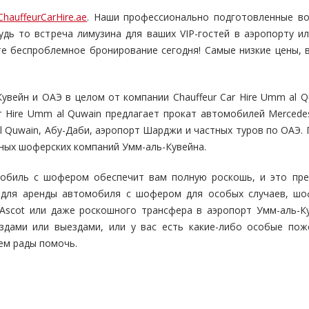
ChauffeurCarHire.ae
. Наши профессионально подготовленные в
Будь то встреча лимузина для ваших VIP-гостей в аэропорту и
е беспроблемное бронирование сегодня! Самые низкие цены, 
увейн и ОАЭ в целом от компании Chauffeur Car Hire Umm al 
ar Hire Umm al Quwain предлагает прокат автомобилей Mercede
 Quwain, Абу-Даби, аэропорт Шарджи и частных туров по ОАЭ.
ьных шоферских компаний Умм-аль-Кувейна.
мобиль с шофером обеспечит вам полную роскошь, и это пре
я для аренды автомобиля с шофером для особых случаев, шо
Ascot или даже роскошного трансфера в аэропорт Умм-аль-Ку
здами или выездами, или у вас есть какие-либо особые пож
ем рады помочь.