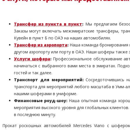
Трансфер из пункта в пункт
:
Мы предлагаем безост
Заказы могут включать межэмиратские трансферы, транс
Кувейн в пункт Б по ОАЭ на наших автомобилях.
Трансфер из аэропорта
:
Наша команда бронирования га
другом аэропорту или порту в ОАЭ. Наши шоферы также з
Услуги шофера
:
Профессиональное обслуживание авт
начинаться с выбранного вами места в эмиратах. Подхо
гостей и так далее.
Транспорт для мероприятий:
Сосредоточившись на
транспорта для мероприятий любого масштаба в Умм-ал
нашими шоферами в униформе.
Финансовые роуд-шоу:
Наша опытная команда хорош
мероприятия высокого уровня для глобальных клиентов
в последнюю минуту.
Прокат роскошных автомобилей Mercedes Viano с шофером