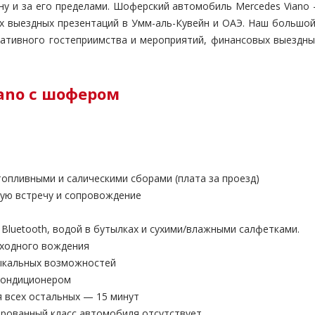
ну и за его пределами. Шоферский автомобиль Mercedes Viano 
ых выездных презентаций в Умм-аль-Кувейн и ОАЭ. Наш большой
ативного гостеприимства и мероприятий, финансовых выездны
iano с шофером
пливными и салическими сборами (плата за проезд)
ную встречу и сопровождение
luetooth, водой в бутылках и сухими/влажными салфетками.
сходного вождения
зыкальных возможностей
кондиционером
я всех остальных — 15 минут
ированный класс автомобиля отсутствует