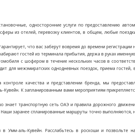
ановочные, односторонние услуги по предоставлению автом
феры из отелей, перевозку клиентов, в общем, любые поездки 
рантирует, что вас заберут вовремя до времени регистрации н
абирают гостей из терминала прибытия, держа в руках именную
омобиля с шофером в течение нескольких часов в соответст
дит для межэмиратских однодневных поездок, приема гостей, в
 контроле качества и представлении бренда, мы предоставл
ь-Кувейн. К запланированным вами мероприятиям прикрепляет
о знает транспортную сеть ОАЭ и правила дорожного движен
. Наши заранее спланированные маршруты точно выполняются, 
 в Умм-аль-Кувейн. Расслабьтесь в роскоши и позвольте 