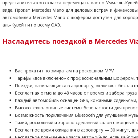
представительского класса перемещать вас по Умм-эль-Кувей
виде. Прокат Mercedes Viano для деловых встреч и финансов
автомобилей Mercedes Viano с шофером доступен для корпор
аль-Кувейн и по всему ОАЭ.
Насладитесь поездкой в Mercedes V
Вас прокатят по эмиратам на роскошном MPV
Тарифы «все включено» с профессиональным шофером, то
Поездки, начинающиеся в аэропорту, включают бесплат
Бесплатная отмена до 48 часов от времени забора груза
Каждый автомобиль оснащен GPS, кожаными сиденьями, B
Высокотехнологичные системы безопасности для прево
Возможность подключения Bluetooth для улучшения му
Тихий, роскошный и хорошо сделанный салон с мощным 
Бесплатное время ожидания в аэропорту — 30 минут, дл
Бесплатное повышение класса автомобиля, если заброн