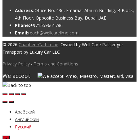
Address:
Office No. 436, Emaraat Atrium Building, B Block,
4th Floor, Opposite Business Bay, Dubai UAE
Phone:
+971559661786
Email:
reach@wellcarelimo.com
© 2026
ChauffeurCarhire.ae
. Owned by Well Care Passenger
Transport by Luxury Car LLC
Privacy Policy
-
Terms and Conditions
We accept:
Арабский
Английский
Русский
×