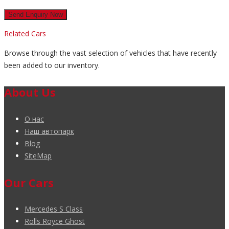
Related Cars
Browse through the vast selection of vehicles that have recently
been added to our inventory.
About Us
О нас
Наш автопарк
Blog
SiteMap
Our Cars
Mercedes S Class
Rolls Royce Ghost