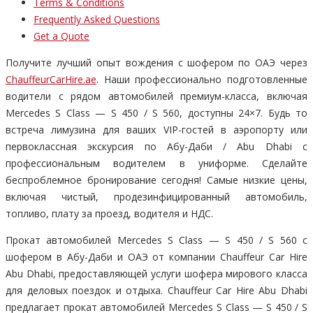
Terms & Conditions
Frequently Asked Questions
Get a Quote
Получите лучший опыт вождения с шофером по ОАЭ через
ChauffeurCarHire.ae
. Наши профессионально подготовленные
водители с рядом автомобилей премиум-класса, включая
Mercedes S Class — S 450 / S 560, доступны 24×7. Будь то
встреча лимузина для ваших VIP-гостей в аэропорту или
первоклассная экскурсия по Абу-Даби / Abu Dhabi с
профессиональным водителем в униформе. Сделайте
беспроблемное бронирование сегодня! Самые низкие цены,
включая чистый, продезинфицированный автомобиль,
топливо, плату за проезд, водителя и НДС.
Прокат автомобилей Mercedes S Class — S 450 / S 560 с
шофером в Абу-Даби и ОАЭ от компании Chauffeur Car Hire
Abu Dhabi, предоставляющей услуги шофера мирового класса
для деловых поездок и отдыха. Chauffeur Car Hire Abu Dhabi
предлагает прокат автомобилей Mercedes S Class — S 450 / S