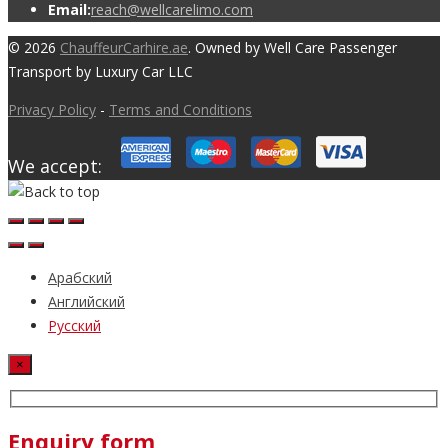
Email:
reach@wellcarelimo.com
© 2026
ChauffeurCarhire.ae
. Owned by Well Care Passenger
Transport by Luxury Car LLC
Privacy Policy
-
Terms and Conditions
We accept:
Арабский
Английский
Русский
×
Enquiry form