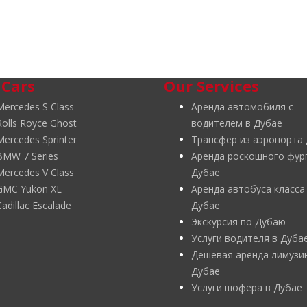
 Cars
Our Services
Mercedes S Class
Аренда автомобиля с
Rolls Royce Ghost
водителем в Дубае
Mercedes Sprinter
Трансфер из аэропорта
BMW 7 Series
Аренда роскошного фур
Mercedes V Class
Дубае
GMC Yukon XL
Аренда автобуса класса
Cadillac Escalade
Дубае
Экскурсия по Дубаю
Услуги водителя в Дуба
Дешевая аренда лимузи
Дубае
Услуги шофера в Дубае