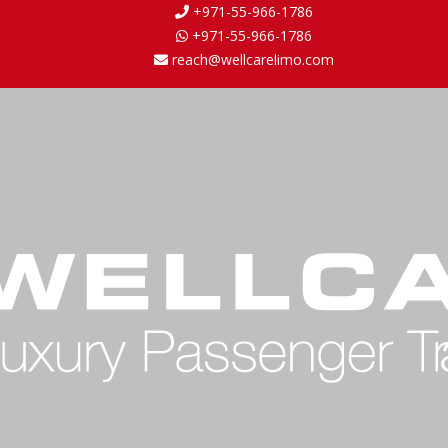
+971-55-966-1786
+971-55-966-1786
reach@wellcarelimo.com