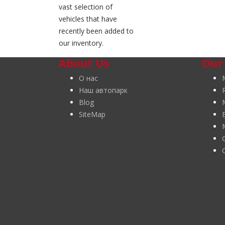
vast selection of
vehicles that have
recently been added to
our inventory.
About Us
Our
О нас
Наш автопарк
Blog
SiteMap