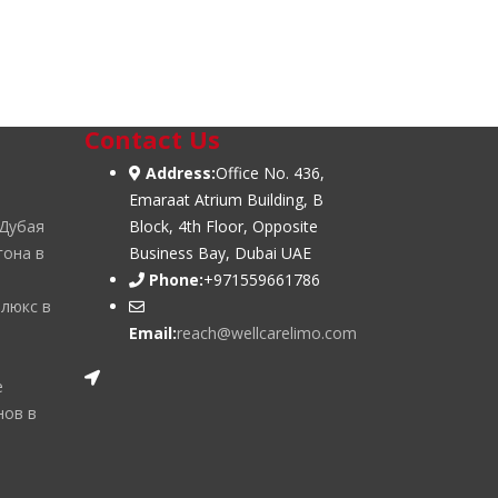
Contact Us
Address:
Office No. 436,
Emaraat Atrium Building, B
 Дубая
Block, 4th Floor, Opposite
гона в
Business Bay, Dubai UAE
Phone:
+971559661786
 люкс в
Email:
reach@wellcarelimo.com
е
нов в