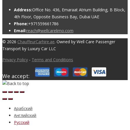
Address:
Office No. 436, Emaraat Atrium Building, B Block,
4th Floor, Opposite Business Bay, Dubai UAE
Phone:
+971559661786
Email:
reach@wellcarelimo.com
© 2026
ChauffeurCarhire.ae
. Owned by Well Care Passenger
Transport by Luxury Car LLC
Privacy Policy
-
Terms and Conditions
We accept:
Арабский
Английский
Русский