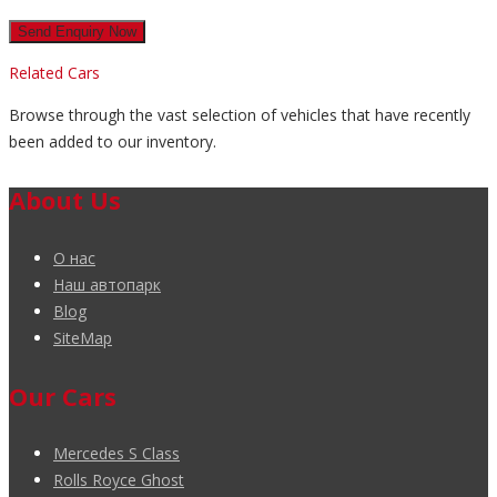
Related Cars
Browse through the vast selection of vehicles that have recently
been added to our inventory.
About Us
О нас
Наш автопарк
Blog
SiteMap
Our Cars
Mercedes S Class
Rolls Royce Ghost