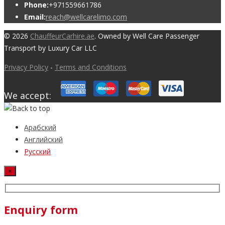
Phone:
+971559661786
Email:
reach@wellcarelimo.com
© 2026
ChauffeurCarhire.ae
. Owned by Well Care Passenger
Transport by Luxury Car LLC
Privacy Policy
-
Terms and Conditions
We accept:
Арабский
Английский
Русский
×
Enquiry form