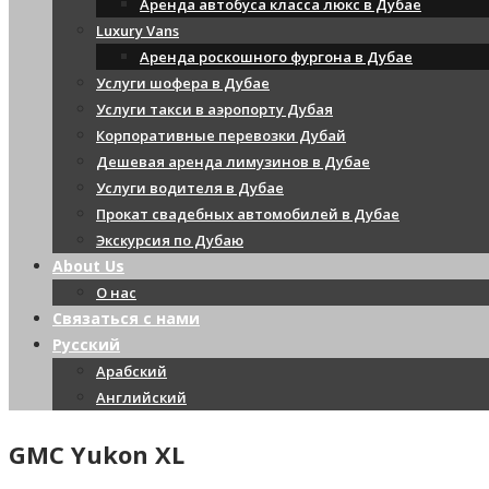
Аренда автобуса класса люкс в Дубае
Luxury Vans
Аренда роскошного фургона в Дубае
Услуги шофера в Дубае
Услуги такси в аэропорту Дубая
Корпоративные перевозки Дубай
Дешевая аренда лимузинов в Дубае
Услуги водителя в Дубае
Прокат свадебных автомобилей в Дубае
Экскурсия по Дубаю
About Us
О нас
Связаться с нами
Русский
Арабский
Английский
GMC Yukon XL