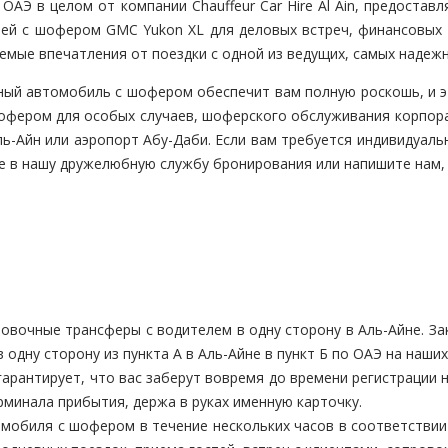
ОАЭ в целом от компании Chauffeur Car Hire Al Ain, предостав
билей с шофером GMC Yukon XL для деловых встреч, финансовых
емые впечатления от поездки с одной из ведущих, самых надеж
ный автомобиль с шофером обеспечит вам полную роскошь, и э
шофером для особых случаев, шоферского обслуживания корпо
ль-Айн или аэропорт Абу-Даби. Если вам требуется индивидуаль
те в нашу дружелюбную службу бронирования или напишите нам,
вочные трансферы с водителем в одну сторону в Аль-Айне. За
в одну сторону из пункта А в Аль-Айне в пункт Б по ОАЭ на наши
рантирует, что вас заберут вовремя до времени регистрации н
минала прибытия, держа в руках именную карточку.
обиля с шофером в течение нескольких часов в соответствии