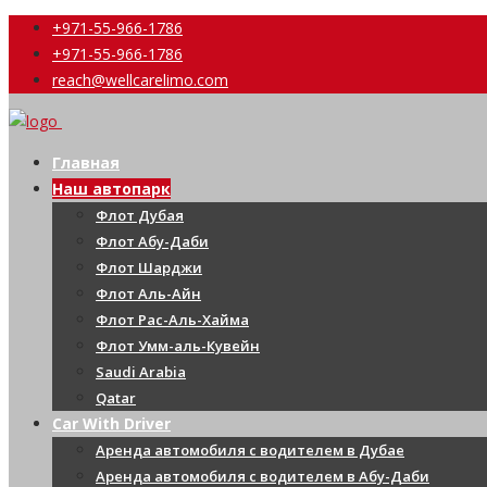
+971-55-966-1786
+971-55-966-1786
reach@wellcarelimo.com
Главная
Наш автопарк
Флот Дубая
Флот Абу-Даби
Флот Шарджи
Флот Аль-Айн
Флот Рас-Аль-Хайма
Флот Умм-аль-Кувейн
Saudi Arabia
Qatar
Car With Driver
Аренда автомобиля с водителем в Дубае
Аренда автомобиля с водителем в Абу-Даби