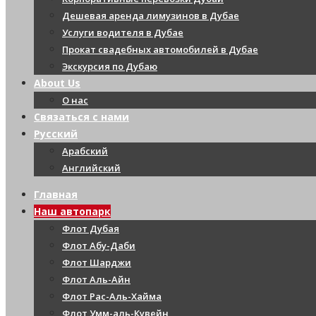
Дешевая аренда лимузинов в Дубае
Услуги водителя в Дубае
Прокат свадебных автомобилей в Дубае
Экскурсия по Дубаю
About Us
О нас
Связаться с нами
Русский
Арабский
Английский
Главная
Наш автопарк
Флот Дубая
Флот Абу-Даби
Флот Шарджи
Флот Аль-Айн
Флот Рас-Аль-Хайма
Флот Умм-аль-Кувейн