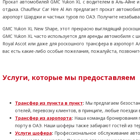
Прокат автомобилей GMC Yukon XL с водителем в Аль-Айне и 
отдыха. Chauffeur Car Hire Al Ain предлагает прокат автомо
аэропорт Шарджи и частных туров по ОАЭ. Получите незабыва
GMC Yukon XL New Shape, этот прекрасно выглядящий роскош
GMC Yukon XL часто используется для аренды автомобиля с 
Royal Ascot или даже для роскошного трансфера в аэропорт А
вас есть какие-либо особые пожелания, пожалуйста, позвони
Услуги, которые мы предоставляем
Трансфер из пункта в пункт
:
Мы предлагаем безостано
отелей, перевозку клиентов, в принципе, любые поездки 
Трансфер из аэропорта
:
Наша команда бронирования га
порту в ОАЭ. Наши шоферы также забирают гостей из тер
Услуги шофера
:
Профессиональное обслуживание автом