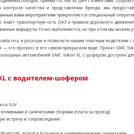
дневных поездок, приема гостей, встреч с клиентами, сопровож
 контроле качества и представлении бренда, мы предостав
ванным вами мероприятиям прикрепляется специальный операт
 знает транспортную сеть ОАЭ и правила дорожного движени
ованные маршруты точно выполняются, но при этом мы можем у
слабьтесь в роскоши и позвольте нашим опытным водителям с 
м — это прогресс в его самом прекрасном виде. Прокат GMC Yuk
 роскошных автомобилей GMC Yukon XL с шофером доступен дл
 XL с водителем-шофером
асса SUV
пливными и салическими сборами (плата за проезд)
ную встречу и сопровождение
luetooth, водой в бутылках и сухими/влажными салфетками.