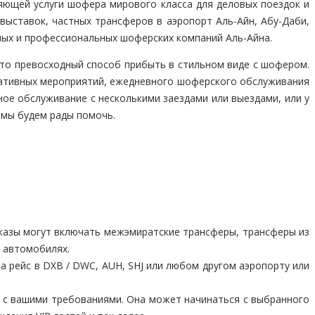
ляющей услуги шофера мирового класса для деловых поездок и
 выставок, частных трансферов в аэропорт Аль-Айн, Абу-Даби,
ных и профессиональных шоферских компаний Аль-Айна.
то превосходный способ прибыть в стильном виде с шофером.
ративных мероприятий, ежедневного шоферского обслуживания
ное обслуживание с несколькими заездами или выездами, или у
 мы будем рады помочь.
казы могут включать межэмиратские трансферы, трансферы из
х автомобилях.
а рейс в DXB / DWC, AUH, SHJ или любом другом аэропорту или
 с вашими требованиями. Она может начинаться с выбранного