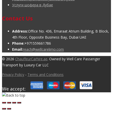
Услуги шофера в Дубае
Contact Us
Address:
Office No. 436, Emaraat Atrium Building, B Block,
4th Floor, Opposite Business Bay, Dubai UAE
Phone:
+971559661786
Email:
reach@wellcarelimo.com
© 2026
ChauffeurCarhire.ae
. Owned by Well Care Passenger
Transport by Luxury Car LLC
Privacy Policy
-
Terms and Conditions
We accept: