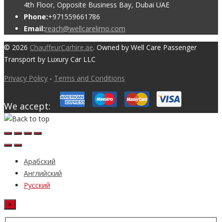
4th Floor, Opposite Business Bay, Dubai UAE
Phone:
+971559661786
Email:
reach@wellcarelimo.com
© 2026
ChauffeurCarhire.ae
. Owned by Well Care Passenger
Transport by Luxury Car LLC
Privacy Policy
-
Terms and Conditions
We accept:
Арабский
Английский
Русский
×