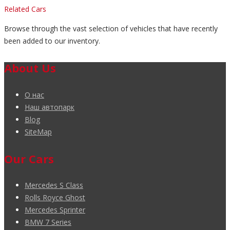
Related Cars
Browse through the vast selection of vehicles that have recently
been added to our inventory.
About Us
О нас
Наш автопарк
Blog
SiteMap
Our Cars
Mercedes S Class
Rolls Royce Ghost
Mercedes Sprinter
BMW 7 Series