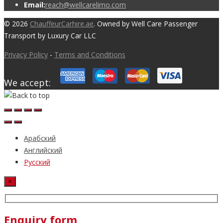
Email:
reach@wellcarelimo.com
© 2026
ChauffeurCarhire.ae
. Owned by Well Care Passenger
Transport by Luxury Car LLC
Privacy Policy
-
Terms and Conditions
We accept:
Арабский
Английский
Русский
×
Enquiry form