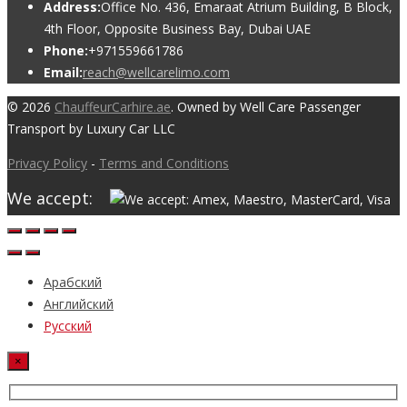
Address:
Office No. 436, Emaraat Atrium Building, B Block,
4th Floor, Opposite Business Bay, Dubai UAE
Phone:
+971559661786
Email:
reach@wellcarelimo.com
© 2026
ChauffeurCarhire.ae
. Owned by Well Care Passenger
Transport by Luxury Car LLC
Privacy Policy
-
Terms and Conditions
We accept:
Арабский
Английский
Русский
×