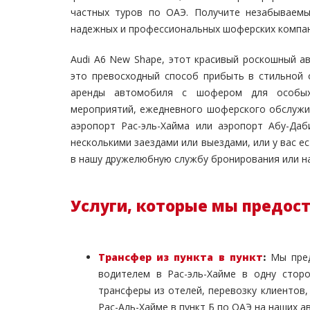
частных туров по ОАЭ. Получите незабываемы
надежных и профессиональных шоферских компан
Audi A6 New Shape, этот красивый роскошный 
это превосходный способ прибыть в стильной 
аренды автомобиля с шофером для особых 
мероприятий, ежедневного шоферского обслужив
аэропорт Рас-эль-Хайма или аэропорт Абу-Даб
несколькими заездами или выездами, или у вас е
в нашу дружелюбную службу бронирования или н
Услуги, которые мы предос
Трансфер из пункта в пункт
:
Мы пред
водителем в Рас-эль-Хайме в одну стор
трансферы из отелей, перевозку клиентов,
Рас-Аль-Хайме в пункт Б по ОАЭ на наших а