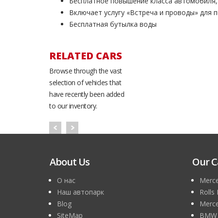
Бесплатное повышение класса автомобиля,
Включает услугу «Встреча и проводы» для 
Бесплатная бутылка воды
RELATED CARS
Browse through the vast
selection of vehicles that
have recently been added
to our inventory.
About Us
Our C
О нас
Merce
Наш автопарк
Rolls
Blog
Merce
SiteMap
BMW 7