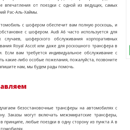
е впечатления от поездки с одной из ведущих, самых
ий Рас-Аль-Хаймы.
автомобиль с шофером обеспечит вам полную роскошь, и
обстановке с шофером. Audi A6 часто используется для
случаев, шоферского обслуживания корпоративных
ания Royal Ascot или даже для роскошного трансфера в
и. Если вам требуется индивидуальное обслуживание с
сть какие-либо особые пожелания, пожалуйста, позвоните
апишите нам, мы будем рады помочь.
тавляем
лагаем безостановочные трансферы на автомобилях с
ону. Заказы могут включать межэмиратские трансферы,
 в принципе, любые поездки в одну сторону из пункта А в
втомобилях.