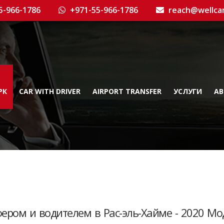
5-966-1786
+971-55-966-1786
reach@wellca
РК
CAR WITH DRIVER
AIRPORT TRANSFER
УСЛУГИ
AB
ером и водителем в Рас-эль-Хайме - 2020 Мо