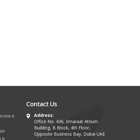
Contact Us
Address:
елем в
Office No. 436, Emaraat Atrium
Building, B Block, 4th Floor,
ая
Opposite Business Bay, Dubai UAE
 в