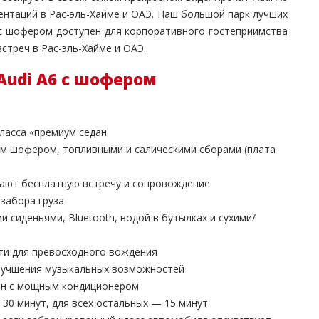
ентаций в Рас-эль-Хайме и ОАЭ. Наш большой парк лучших
 с шофером доступен для корпоративного гостеприимства
стреч в Рас-эль-Хайме и ОАЭ.
Audi A6 с шофером
ласса «премиум седан
м шофером, топливными и салическими сборами (плата
чают бесплатную встречу и сопровождение
 забора груза
сиденьями, Bluetooth, водой в бутылках и сухими/
ти для превосходного вождения
улучшения музыкальных возможностей
он с мощным кондиционером
30 минут, для всех остальных — 15 минут