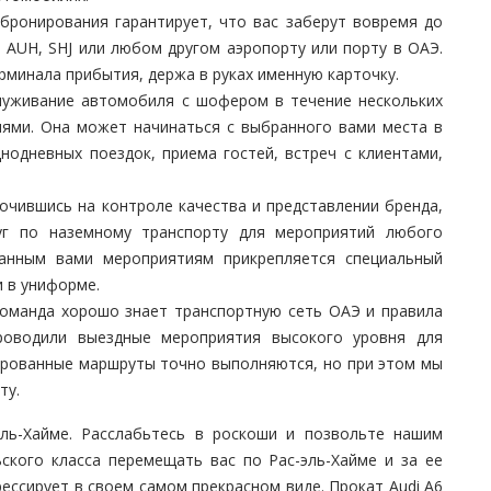
ронирования гарантирует, что вас заберут вовремя до
 AUH, SHJ или любом другом аэропорту или порту в ОАЭ.
минала прибытия, держа в руках именную карточку.
уживание автомобиля с шофером в течение нескольких
иями. Она может начинаться с выбранного вами места в
нодневных поездок, приема гостей, встреч с клиентами,
чившись на контроле качества и представлении бренда,
уг по наземному транспорту для мероприятий любого
ванным вами мероприятиям прикрепляется специальный
 в униформе.
манда хорошо знает транспортную сеть ОАЭ и правила
оводили выездные мероприятия высокого уровня для
ированные маршруты точно выполняются, но при этом мы
ту.
ль-Хайме. Расслабьтесь в роскоши и позвольте нашим
кого класса перемещать вас по Рас-эль-Хайме и за ее
ессирует в своем самом прекрасном виде. Прокат Audi A6