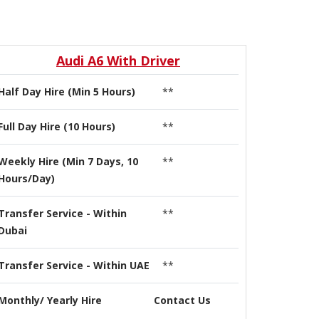
Audi A6 With Driver
Half Day Hire (Min 5 Hours)
**
Full Day Hire (10 Hours)
**
Weekly Hire (Min 7 Days, 10
**
Hours/Day)
Transfer Service - Within
**
Dubai
Transfer Service - Within UAE
**
Monthly/ Yearly Hire
Contact Us