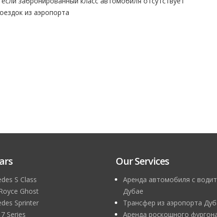
 если забронированный класс автомобиля отсутствует
поездок из аэропорта
ars
Our Services
des S Class
Аренда автомобиля с водит
 Royce Ghost
Дубае
des Sprinter
Трансфер из аэропорта Дуб
 Series
Аренда роскошного фургона