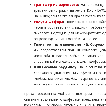
Трансфер из аэропорта
:
Наша команда б
времени регистрации на рейс в DXB / DWC,
Наши шоферы также забирают гостей из тер
Услуги шофера
:
Профессиональное обсл
часов в соответствии с вашими требован
эмиратах. Подходит для межэмиратских од
сопровождения VIP-гостей и так далее.
Транспорт для мероприятий:
Сосредото
мы предоставляем полный комплекс усл
масштаба в Рас-эль-Хайме. К запланиро
оперативный менеджер с нашими шоферами
Финансовые роуд-шоу:
Наша опытная ко
дорожного движения. Мы эффективно пр
глобальных клиентов. Наши заранее сплан
можем учесть изменения в последнюю мину
Прокат роскошных Audi A6 с шофером в Рас-э
опытным водителям с шоферами представительс
пределами. Шоферский автомобиль Audi A6 прогр