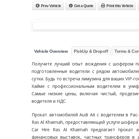
Prev Vehicle
Get a Quote
Print this Vehicle
Vehicle Overview
PickUp & Dropoff
Terms & Con
Получите лучший опыт вождения с шофером 
подготовленные водители с рядом автомобилей
сутки. Будь то встреча лимузина для ваших VIP-г
Хайме с профессиональным водителем в униф
Самые низкие цены, включая чистый, продези
водителя и НДС.
Прокат автомобилей Audi A6 с водителем в Рас-
Ras Al Khaimah, предоставляющей услуги шофера 
Car Hire Ras Al Khaimah предлагает прокат
финансовых выставок, частных трансферов в 