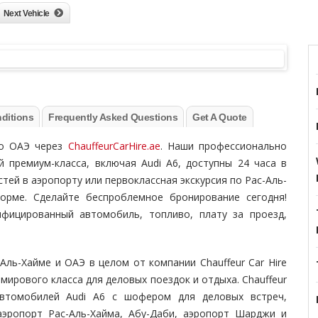
Next Vehicle
ditions
Frequently Asked Questions
Get A Quote
по ОАЭ через
ChauffeurCarHire.ae
. Наши профессионально
 премиум-класса, включая Audi A6, доступны 24 часа в
остей в аэропорту или первоклассная экскурсия по Рас-Аль-
орме. Сделайте беспроблемное бронирование сегодня!
нфицированный автомобиль, топливо, плату за проезд,
Аль-Хайме и ОАЭ в целом от компании Chauffeur Car Hire
мирового класса для деловых поездок и отдыха. Chauffeur
 автомобилей Audi A6 с шофером для деловых встреч,
аэропорт Рас-Аль-Хайма, Абу-Даби, аэропорт Шарджи и