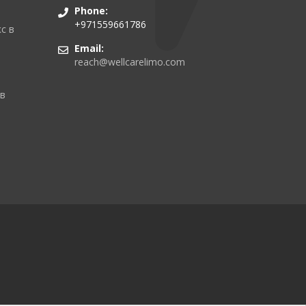
Phone:
+971559661786
с в
Email:
reach@wellcarelimo.com
 в