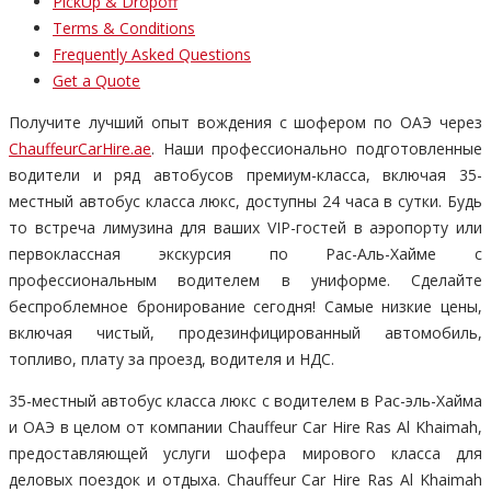
PickUp & Dropoff
Terms & Conditions
Frequently Asked Questions
Get a Quote
Получите лучший опыт вождения с шофером по ОАЭ через
ChauffeurCarHire.ae
. Наши профессионально подготовленные
водители и ряд автобусов премиум-класса, включая 35-
местный автобус класса люкс, доступны 24 часа в сутки. Будь
то встреча лимузина для ваших VIP-гостей в аэропорту или
первоклассная экскурсия по Рас-Аль-Хайме с
профессиональным водителем в униформе. Сделайте
беспроблемное бронирование сегодня! Самые низкие цены,
включая чистый, продезинфицированный автомобиль,
топливо, плату за проезд, водителя и НДС.
35-местный автобус класса люкс с водителем в Рас-эль-Хайма
и ОАЭ в целом от компании Chauffeur Car Hire Ras Al Khaimah,
предоставляющей услуги шофера мирового класса для
деловых поездок и отдыха. Chauffeur Car Hire Ras Al Khaimah