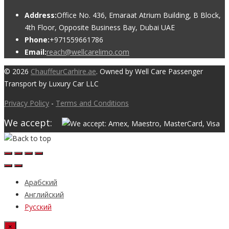
Address:
Office No. 436, Emaraat Atrium Building, B Block,
4th Floor, Opposite Business Bay, Dubai UAE
Phone:
+971559661786
Email:
reach@wellcarelimo.com
© 2026
ChauffeurCarhire.ae
. Owned by Well Care Passenger
Transport by Luxury Car LLC
Privacy Policy
-
Terms and Conditions
We accept:
Арабский
Английский
Русский
×