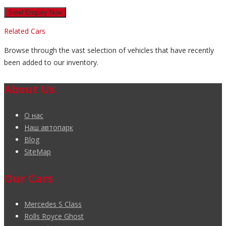
Related Cars
Browse through the vast selection of vehicles that have recently
been added to our inventory.
About Us
О нас
Наш автопарк
Blog
SiteMap
Our Cars
Mercedes S Class
Rolls Royce Ghost