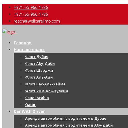
+971-55-966-1786
+971-55-966-1786
reach@wellcarelimo.com
Главная
Наш автопарк
Флот Дубая
Флот Абу-Даби
Флот Шарджи
Флот Аль-Айн
Флот Рас-Аль-Хайма
Флот Умм-аль-Кувейн
Saudi Arabia
Qatar
Car With Driver
Аренда автомобиля с водителем в Дубае
Аренда автомобиля с водителем в Абу-Даби