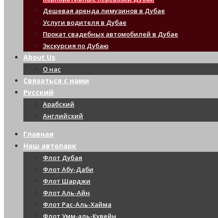
Дешевая аренда лимузинов в Дубае
Услуги водителя в Дубае
Прокат свадебных автомобилей в Дубае
Экскурсия по Дубаю
About Us
О нас
Связаться с нами
Русский
Арабский
Английский
Главная
Наш автопарк
Флот Дубая
Флот Абу-Даби
Флот Шарджи
Флот Аль-Айн
Флот Рас-Аль-Хайма
Флот Умм-аль-Кувейн