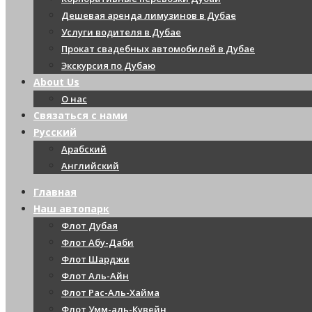
Дешевая аренда лимузинов в Дубае
Услуги водителя в Дубае
Прокат свадебных автомобилей в Дубае
Экскурсия по Дубаю
About Us
О нас
Связаться с нами
Русский
Арабский
Английский
Главная
Наш автопарк
Флот Дубая
Флот Абу-Даби
Флот Шарджи
Флот Аль-Айн
Флот Рас-Аль-Хайма
Флот Умм-аль-Кувейн