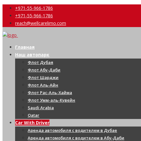
+971-55-966-1786
+971-55-966-1786
reach@wellcarelimo.com
Главная
Наш автопарк
Флот Дубая
Флот Абу-Даби
Флот Шарджи
Флот Аль-Айн
Флот Рас-Аль-Хайма
Флот Умм-аль-Кувейн
Saudi Arabia
Qatar
Car With Driver
Аренда автомобиля с водителем в Дубае
Аренда автомобиля с водителем в Абу-Даби