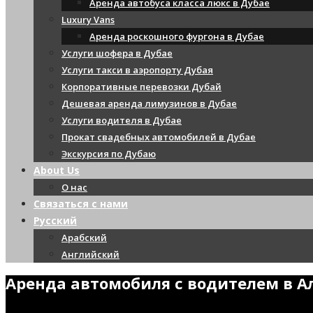
Аренда автобуса класса люкс в Дубае
Luxury Vans
Аренда роскошного фургона в Дубае
Услуги шофера в Дубае
Услуги такси в аэропорту Дубая
Корпоративные перевозки Дубай
Дешевая аренда лимузинов в Дубае
Услуги водителя в Дубае
Прокат свадебных автомобилей в Дубае
Экскурсия по Дубаю
About Us
О нас
Связаться с нами
Русский
Арабский
Английский
Аренда автомобиля с водителем в А