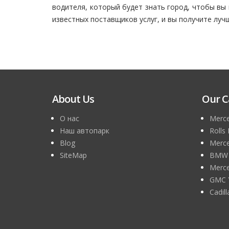
водителя, который будет знать город, чтобы вы
известных поставщиков услуг, и вы получите лу
About Us
Our C
О нас
Merce
Наш автопарк
Rolls
Blog
Merce
SiteMap
BMW 7
Merce
GMC 
Cadil