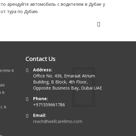
сто арендуйте автомобиль с водителем в Дубае у
от тура по Дубаю.
Contact Us
Address:
елем в
Office No. 436, Emaraat Atrium
Building, B Block, 4th Floor,
ая
Opposite Business Bay, Dubai UAE
 в
Phone:
+971559661786
с в
Email:
reach@wellcarelimo.com
 в