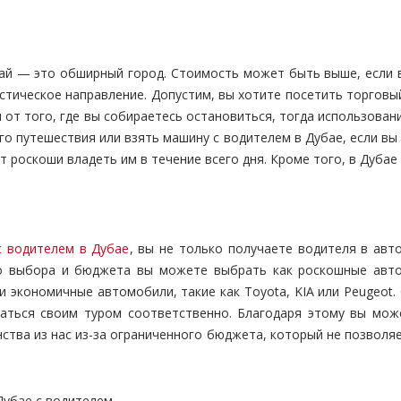
бай — это обширный город. Стоимость может быть выше, если в
тическое направление. Допустим, вы хотите посетить торговый 
 от того, где вы собираетесь остановиться, тогда использова
о путешествия или взять машину с водителем в Дубае, если вы 
ет роскоши владеть им в течение всего дня. Кроме того, в Дуба
с водителем в Дубае
, вы не только получаете водителя в ав
 выбора и бюджета вы можете выбрать как роскошные автомо
ые и экономичные автомобили, такие как Toyota, KIA или Peuge
аться своим туром соответственно. Благодаря этому вы може
нства из нас из-за ограниченного бюджета, который не позвол