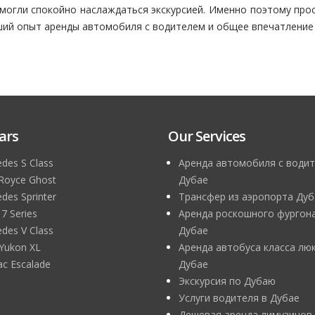
 могли спокойно наслаждаться экскурсией. Именно поэтому про
чший опыт аренды автомобиля с водителем и общее впечатление 
ars
Our Services
des S Class
Аренда автомобиля с водит
 Royce Ghost
Дубае
des Sprinter
Трансфер из аэропорта Дуб
 Series
Аренда роскошного фургона
des V Class
Дубае
Yukon XL
Аренда автобуса класса люк
lac Escalade
Дубае
Экскурсия по Дубаю
Услуги водителя в Дубае
Дешевая аренда лимузинов