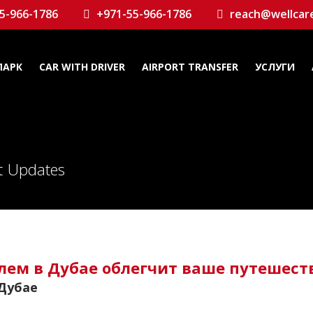
5-966-1786
+971-55-966-1786
reach@wellcar
ПАРК
CAR WITH DRIVER
AIRPORT TRANSFER
УСЛУГИ
st Updates
лем в Дубае облегчит ваше путешест
Дубае