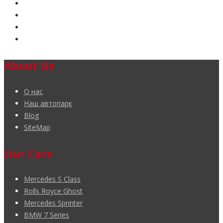
About Us
О нас
Наш автопарк
Blog
SiteMap
Our Cars
Mercedes S Class
Rolls Royce Ghost
Mercedes Sprinter
BMW 7 Series