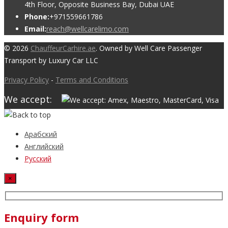
4th Floor, Opposite Business Bay, Dubai UAE
Phone:
+971559661786
Email:
reach@wellcarelimo.com
© 2026
ChauffeurCarhire.ae
. Owned by Well Care Passenger
Transport by Luxury Car LLC
Privacy Policy
-
Terms and Conditions
We accept:
Арабский
Английский
Русский
×
Enquiry form