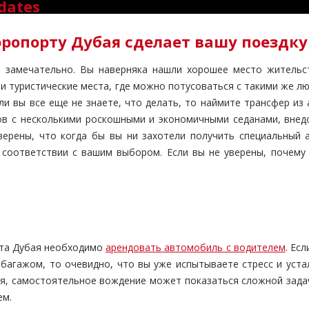
pdates
эропорту Дубая сделает вашу поездку
о замечательно. Вы наверняка нашли хорошее место жительст
и туристические места, где можно потусоваться с такими же люд
сли вы все еще не знаете, что делать, то наймите трансфер и
в с несколькими роскошными и экономичными седанами, внедо
уверены, что когда бы вы ни захотели получить специальный 
соответствии с вашим выбором. Если вы не уверены, почему
рта Дубая необходимо
арендовать автомобиль с водителем
. Ес
 багажом, то очевидно, что вы уже испытываете стресс и уста
ля, самостоятельное вождение может показаться сложной задач
ем.