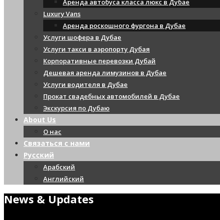
Аренда автобуса класса люкс в Дубае
Luxury Vans
Аренда роскошного фургона в Дубае
Услуги шофера в Дубае
Услуги такси в аэропорту Дубая
Корпоративные перевозки Дубай
Дешевая аренда лимузинов в Дубае
Услуги водителя в Дубае
Прокат свадебных автомобилей в Дубае
Экскурсия по Дубаю
About Us
О нас
Связаться с нами
Русский
Арабский
Английский
News & Updates