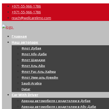
+971-55-966-1786
+971-55-966-1786
reach@wellcarelimo.com
Главная
Наш автопарк
Флот Дубая
Флот Абу-Даби
Флот Шарджи
Флот Аль-Айн
Флот Рас-Аль-Хайма
Флот Умм-аль-Кувейн
Saudi Arabia
Qatar
Car With Driver
Аренда автомобиля с водителем в Дубае
Аренда автомобиля с водителем в Абу-Даби