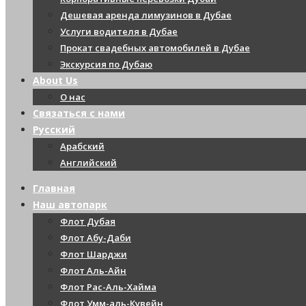
Дешевая аренда лимузинов в Дубае
Услуги водителя в Дубае
Прокат свадебных автомобилей в Дубае
Экскурсия по Дубаю
About Us
О нас
Связаться с нами
Русский
Арабский
Английский
Главная
Наш автопарк
Флот Дубая
Флот Абу-Даби
Флот Шарджи
Флот Аль-Айн
Флот Рас-Аль-Хайма
Флот Умм-аль-Кувейн