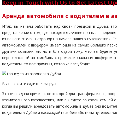
Keep in Touch with Us to Get Latest U
Аренда автомобиля с водителем в а
Итак, вы начали работать над своей поездкой в Дубай, эт
представление о том, где находятся лучшие ночные заведения 
из вашего отеля в аэропорт в начале вашего путешествия. Е
автомобилей с шофером имеет один из самых больших парко
другими компаниями, но и благодаря тому, что вы будете 
первоклассный автомобиль с профессиональным шофером в 
водителем, то вот причины, которые вас убедят.
Вы не хотите садиться за руль:
Это очевидная причина, по которой для трансфера из аэропо
утомительного путешествия, или вы едете со своей семьей с
когда вы решили арендовать автомобиль в Дубае без водите
водителем в Дубае и наслаждайтесь беззаботным путешестви