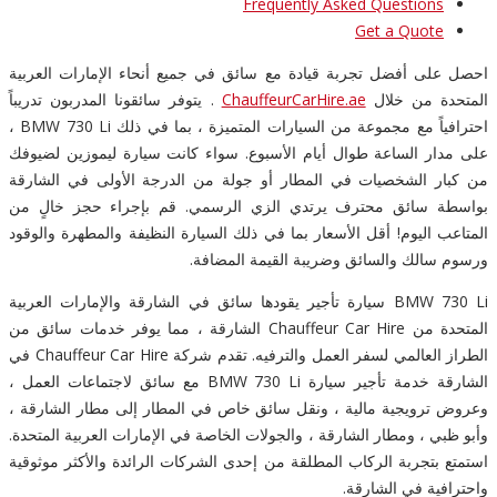
Frequently Asked Questions
Get a Quote
احصل على أفضل تجربة قيادة مع سائق في جميع أنحاء الإمارات العربية
المتحدة من خلال
ChauffeurCarHire.ae
. يتوفر سائقونا المدربون تدريباً
احترافياً مع مجموعة من السيارات المتميزة ، بما في ذلك BMW 730 Li ،
على مدار الساعة طوال أيام الأسبوع. سواء كانت سيارة ليموزين لضيوفك
من كبار الشخصيات في المطار أو جولة من الدرجة الأولى في الشارقة
بواسطة سائق محترف يرتدي الزي الرسمي. قم بإجراء حجز خالٍ من
المتاعب اليوم! أقل الأسعار بما في ذلك السيارة النظيفة والمطهرة والوقود
ورسوم سالك والسائق وضريبة القيمة المضافة.
BMW 730 Li سيارة تأجير يقودها سائق في الشارقة والإمارات العربية
المتحدة من Chauffeur Car Hire الشارقة ، مما يوفر خدمات سائق من
الطراز العالمي لسفر العمل والترفيه. تقدم شركة Chauffeur Car Hire في
الشارقة خدمة تأجير سيارة BMW 730 Li مع سائق لاجتماعات العمل ،
وعروض ترويجية مالية ، ونقل سائق خاص في المطار إلى مطار الشارقة ،
وأبو ظبي ، ومطار الشارقة ، والجولات الخاصة في الإمارات العربية المتحدة.
استمتع بتجربة الركاب المطلقة من إحدى الشركات الرائدة والأكثر موثوقية
واحترافية في الشارقة.