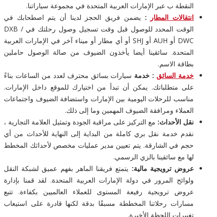
النقطة ب عبر الإمارات العربية المتحدة في مجموعة سياراتنا.
انتقالات المطار
:
يضمن فريق الحجز لدينا أن يتم اصطحابك في
الوقت المحدد للوصول قبل وقت تسجيل وصول رحلتك في DXB /
DWC أو AUH أو SHJ أو أي مطار أو ميناء آخر في الإمارات العربية
المتحدة. سائقينا أيضا يأخذون الضيوف من صالة الوصول حاملين
بطاقة الاسم.
خدمة السائق
: خدمة
سيارات بسائق محترف لعدد من الساعات بناءً
على متطلباتك. يمكن أن تبدأ من اختيارك للموقع داخل الإمارات.
مناسب للرحلات اليومية بين الإمارات واستضافة الضيوف واجتماعات
العملاء ومرافقة الضيوف المهمين وما إلى ذلك.
نقل الأحداث:
مع التركيز على مراقبة الجودة وتمثيل العلامة التجارية ،
نقدم خدمة نقل بري كاملة من البداية إلى النهاية للأحداث من أي
حجم في الشارقة. يتم تعيين مدير عمليات مخصص لأحداثك المخطط
لها مع سائقينا بالزي الرسمي.
عروض ترويجية مالية:
يتمتع فريقنا الماهر بفهم عميق لشبكة النقل
ولوائح المرور في دولة الإمارات العربية المتحدة. لقد قمنا بإدارة
عروض ترويجية رفيعة المستوى للعملاء العالميين بكفاءة. تتبع
مسارات رحلاتنا المخططة مسبقًا بدقة لكنها قادرة على استيعاب
تغييرات اللحظة الأخيرة.