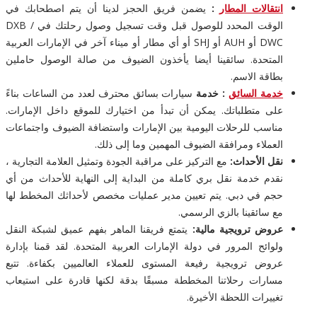
انتقالات المطار
:
يضمن فريق الحجز لدينا أن يتم اصطحابك في
الوقت المحدد للوصول قبل وقت تسجيل وصول رحلتك في DXB /
DWC أو AUH أو SHJ أو أي مطار أو ميناء آخر في الإمارات العربية
المتحدة. سائقينا أيضا يأخذون الضيوف من صالة الوصول حاملين
بطاقة الاسم.
خدمة السائق
: خدمة
سيارات بسائق محترف لعدد من الساعات بناءً
على متطلباتك. يمكن أن تبدأ من اختيارك للموقع داخل الإمارات.
مناسب للرحلات اليومية بين الإمارات واستضافة الضيوف واجتماعات
العملاء ومرافقة الضيوف المهمين وما إلى ذلك.
نقل الأحداث:
مع التركيز على مراقبة الجودة وتمثيل العلامة التجارية ،
نقدم خدمة نقل بري كاملة من البداية إلى النهاية للأحداث من أي
حجم في دبي. يتم تعيين مدير عمليات مخصص لأحداثك المخطط لها
مع سائقينا بالزي الرسمي.
عروض ترويجية مالية:
يتمتع فريقنا الماهر بفهم عميق لشبكة النقل
ولوائح المرور في دولة الإمارات العربية المتحدة. لقد قمنا بإدارة
عروض ترويجية رفيعة المستوى للعملاء العالميين بكفاءة. تتبع
مسارات رحلاتنا المخططة مسبقًا بدقة لكنها قادرة على استيعاب
تغييرات اللحظة الأخيرة.