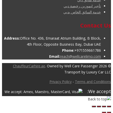
تأجير ليموزين رخيصة دبي
خدمة السائق الخاص بدبي
Contact Us
Address:
Office No. 436, Emaraat Atrium Building, B Block,
4th Floor, Opposite Business Bay, Dubai UAE
Phone:
+971559661786
Email:
reach@wellcarelimo.com
ChauffeurCarhire.ae
. Owned by Well Care Passenger
© 2026
Transport by Luxury Car LLC
Privacy Policy
-
Terms and Conditions
We accept: