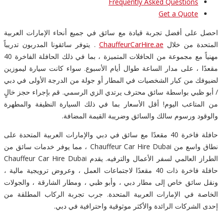
Frequently Asked Questions
Get a Quote
احصل على أفضل تجربة قيادة مع سائق في جميع أنحاء الإمارات العربية
المتحدة من خلال
ChauffeurCarHire.ae
. يتوفر سائقونا المدربون تدريباً
مهنياً مع مجموعة من الحافلات المتميزة ، بما في ذلك الحافلة الفاخرة 40
مقعدًا ، على مدار الساعة طوال أيام الأسبوع. سواء كانت سيارة ليموزين
لضيوفك من كبار الشخصيات في المطار أو جولة من الدرجة الأولى في دبي
/ أبو ظبي بواسطة سائق محترف يرتدي الزي الرسمي. قم بإجراء حجز خالٍ
من المتاعب اليوم! أقل الأسعار بما في ذلك السيارة النظيفة والمطهرة
والوقود ورسوم سالك والسائق وضريبة القيمة المضافة.
حافلة فاخرة 40 مقعدًا مع سائق في دبي والإمارات العربية المتحدة على
نطاق واسع من Chauffeur Car Hire Dubai ، مما يوفر خدمات سائق من
الطراز العالمي لسفر الأعمال والترفيه. يقدم Chauffeur Car Hire Dubai
حافلة فاخرة ذات 40 مقعدًا لاجتماعات العمل ، وعروض ترويجية مالية ،
ونقل سائق خاص إلى مطار دبي ، وأبو ظبي ، ومطار الشارقة ، والجولات
الخاصة في الإمارات العربية المتحدة. جرب تجربة الركاب المطلقة من
إحدى الشركات الرائدة والأكثر موثوقية واحترافية في دبي.