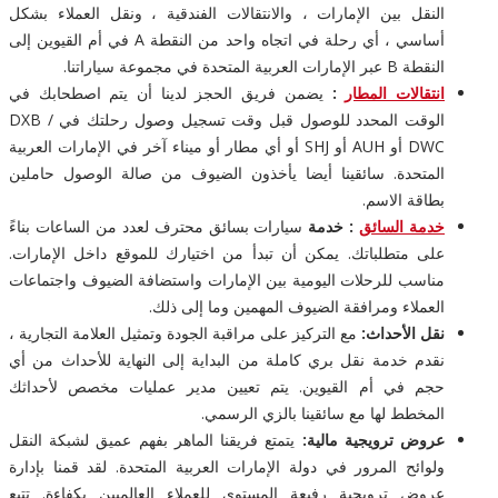
النقل بين الإمارات ، والانتقالات الفندقية ، ونقل العملاء بشكل
أساسي ، أي رحلة في اتجاه واحد من النقطة A في أم القيوين إلى
النقطة B عبر الإمارات العربية المتحدة في مجموعة سياراتنا.
انتقالات المطار
:
يضمن فريق الحجز لدينا أن يتم اصطحابك في
الوقت المحدد للوصول قبل وقت تسجيل وصول رحلتك في DXB /
DWC أو AUH أو SHJ أو أي مطار أو ميناء آخر في الإمارات العربية
المتحدة. سائقينا أيضا يأخذون الضيوف من صالة الوصول حاملين
بطاقة الاسم.
خدمة السائق
: خدمة
سيارات بسائق محترف لعدد من الساعات بناءً
على متطلباتك. يمكن أن تبدأ من اختيارك للموقع داخل الإمارات.
مناسب للرحلات اليومية بين الإمارات واستضافة الضيوف واجتماعات
العملاء ومرافقة الضيوف المهمين وما إلى ذلك.
نقل الأحداث:
مع التركيز على مراقبة الجودة وتمثيل العلامة التجارية ،
نقدم خدمة نقل بري كاملة من البداية إلى النهاية للأحداث من أي
حجم في أم القيوين. يتم تعيين مدير عمليات مخصص لأحداثك
المخطط لها مع سائقينا بالزي الرسمي.
عروض ترويجية مالية:
يتمتع فريقنا الماهر بفهم عميق لشبكة النقل
ولوائح المرور في دولة الإمارات العربية المتحدة. لقد قمنا بإدارة
عروض ترويجية رفيعة المستوى للعملاء العالميين بكفاءة. تتبع