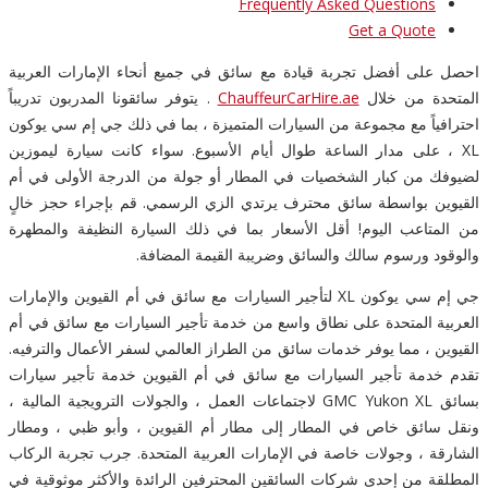
Frequently Asked Questions
Get a Quote
احصل على أفضل تجربة قيادة مع سائق في جميع أنحاء الإمارات العربية
المتحدة من خلال
ChauffeurCarHire.ae
. يتوفر سائقونا المدربون تدريباً
احترافياً مع مجموعة من السيارات المتميزة ، بما في ذلك جي إم سي يوكون
XL ، على مدار الساعة طوال أيام الأسبوع. سواء كانت سيارة ليموزين
لضيوفك من كبار الشخصيات في المطار أو جولة من الدرجة الأولى في أم
القيوين بواسطة سائق محترف يرتدي الزي الرسمي. قم بإجراء حجز خالٍ
من المتاعب اليوم! أقل الأسعار بما في ذلك السيارة النظيفة والمطهرة
والوقود ورسوم سالك والسائق وضريبة القيمة المضافة.
جي إم سي يوكون XL لتأجير السيارات مع سائق في أم القيوين والإمارات
العربية المتحدة على نطاق واسع من خدمة تأجير السيارات مع سائق في أم
القيوين ، مما يوفر خدمات سائق من الطراز العالمي لسفر الأعمال والترفيه.
تقدم خدمة تأجير السيارات مع سائق في أم القيوين خدمة تأجير سيارات
بسائق GMC Yukon XL لاجتماعات العمل ، والجولات الترويجية المالية ،
ونقل سائق خاص في المطار إلى مطار أم القيوين ، وأبو ظبي ، ومطار
الشارقة ، وجولات خاصة في الإمارات العربية المتحدة. جرب تجربة الركاب
المطلقة من إحدى شركات السائقين المحترفين الرائدة والأكثر موثوقية في