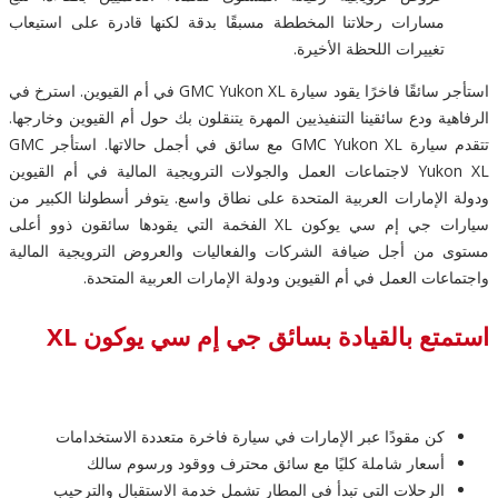
مسارات رحلاتنا المخططة مسبقًا بدقة لكنها قادرة على استيعاب
تغييرات اللحظة الأخيرة.
استأجر سائقًا فاخرًا يقود سيارة GMC Yukon XL في أم القيوين. استرخ في
الرفاهية ودع سائقينا التنفيذيين المهرة يتنقلون بك حول أم القيوين وخارجها.
تتقدم سيارة GMC Yukon XL مع سائق في أجمل حالاتها. استأجر GMC
Yukon XL لاجتماعات العمل والجولات الترويجية المالية في أم القيوين
ودولة الإمارات العربية المتحدة على نطاق واسع. يتوفر أسطولنا الكبير من
سيارات جي إم سي يوكون XL الفخمة التي يقودها سائقون ذوو أعلى
مستوى من أجل ضيافة الشركات والفعاليات والعروض الترويجية المالية
واجتماعات العمل في أم القيوين ودولة الإمارات العربية المتحدة.
استمتع بالقيادة بسائق جي إم سي يوكون XL
كن مقودًا عبر الإمارات في سيارة فاخرة متعددة الاستخدامات
أسعار شاملة كليًا مع سائق محترف ووقود ورسوم سالك
الرحلات التي تبدأ في المطار تشمل خدمة الاستقبال والترحيب