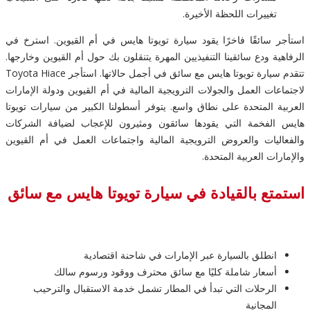
تغييرات اللحظة الأخيرة.
استأجر سائقًا فاخرًا يقود سيارة تويوتا هايس في أم القيوين. استرخ في
الرفاهية ودع سائقينا التنفيذيين المهرة يتنقلون بك حول أم القيوين وخارجها.
تتقدم سيارة تويوتا هايس مع سائق في أجمل حالاتها. استأجر Toyota Hiace
لاجتماعات العمل والجولات الترويجية المالية في أم القيوين ودولة الإمارات
العربية المتحدة على نطاق واسع. يتوفر أسطولنا الكبير من سيارات تويوتا
هايس الفخمة التي يقودها سائقون ومثيرون للإعجاب لضيافة الشركات
والفعاليات والعروض الترويجية المالية واجتماعات العمل في أم القيوين
والإمارات العربية المتحدة.
استمتع بالقيادة في سيارة تويوتا هايس مع سائق
انطلق بالسيارة عبر الإمارات في شاحنة اقتصادية
أسعار شاملة كليًا مع سائق محترف ووقود ورسوم سالك
الرحلات التي تبدأ في المطار تشمل خدمة الاستقبال والترحيب
المجانية