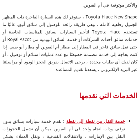
والأكثر موثوقية في أم القيوين.
Toyota Hiace New Shape ، ستوفر لك هذه السيارة الفاخرة ذات المظهر
الجميل رفاهية كاملة ، وهي طريقة رائعة للوصول إلى سائق أنيق. غالبًا ما
تستخدم Toyota Hiace لتأجير السيارات بسائق للمناسبات الخاصة أو
خدمات سائق أحداث الشركات أو خدمة السائق اليومية من Royal Ascot أو
حتى نقل سائق فاخر في المطار إلى مطار أم القيوين أو مطار أبو ظبي. إذا
كنت بحاجة إلى خدمة مصممة خصيصًا مع عدة عمليات استلام أو توصيل ، أو
كان لديك أي طلبات محددة ، يرجى الاتصال بفريق الحجز الودود أو مراسلتنا
عبر البريد الإلكتروني ، يسعدنا تقديم المساعدة.
الخدمات التي نقدمها
خدمة النقل من نقطة إلى نقطة
:
نقدم خدمة سيارات بسائق بدون
توقف وذات اتجاه واحد في أم القيوين. يمكن أن تشمل الحجوزات
النقل بين الإمارات ، والانتقالات الفندقية ، ونقل العملاء بشكل