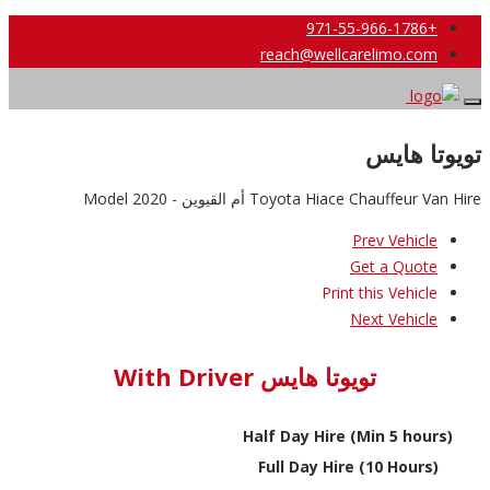
+971-55-966-1786
reach@wellcarelimo.com
تويوتا هايس
Toyota Hiace Chauffeur Van Hire أم القيوين - 2020 Model
Prev Vehicle
Get a Quote
Print this Vehicle
Next Vehicle
تويوتا هايس With Driver
Half Day Hire (Min 5 hours)
Full Day Hire (10 Hours)