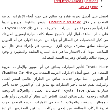
Frequently Asked Questions
Get a Quote
احصل على أفضل تجربة قيادة مع سائق في جميع أنحاء الإمارات العربية
المتحدة من خلال
ChauffeurCarHire.ae
. يتوفر سائقونا المدربون تدريباً
احترافياً مع مجموعة من السيارات المتميزة ، بما في ذلك Toyota Hiace ،
على مدار الساعة طوال أيام الأسبوع. سواء كانت سيارة ليموزين لضيوفك
من كبار الشخصيات في المطار أو جولة من الدرجة الأولى في أم القيوين
بواسطة سائق محترف يرتدي الزي الرسمي. قم بإجراء حجز خالٍ من
المتاعب اليوم! أقل الأسعار بما في ذلك السيارة النظيفة والمطهرة والوقود
ورسوم سالك والسائق وضريبة القيمة المضافة.
Toyota Hiace لتأجير السيارات بسائق في أم القيوين والإمارات العربية
المتحدة في جميع أنحاء الإمارات العربية المتحدة من Chauffeur Car Hire
أم القيوين ، مما يوفر خدمات سائق من الطراز العالمي لسفر العمل
والترفيه. تقدم خدمة تأجير السيارات مع سائق في أم القيوين خدمة تأجير
سيارات بسائق Toyota Hiace لاجتماعات العمل ، والجولات الترويجية
المالية ، وخدمة النقل بسائق المطار الخاص إلى مطار أم القيوين ، وأبو ظبي
، ومطار الشارقة ، والجولات الخاصة في الإمارات العربية المتحدة. جرب
تجربة الركاب المطلقة من إحدى شركات السائقين المحترفين الرائدة