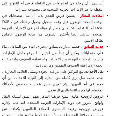
أساسي ، أي رحلة في اتجاه واحد من النقطة A في أم القيوين إلى
النقطة B عبر الإمارات العربية المتحدة في مجموعة سياراتنا.
انتقالات المطار
:
يضمن فريق الحجز لدينا أن يتم اصطحابك في
الوقت المحدد للوصول قبل وقت تسجيل وصول رحلتك في DXB /
DWC أو AUH أو SHJ أو أي مطار أو ميناء آخر في الإمارات العربية
المتحدة. سائقينا أيضا يأخذون الضيوف من صالة الوصول حاملين
بطاقة الاسم.
خدمة السائق
: خدمة
سيارات بسائق محترف لعدد من الساعات بناءً
على متطلباتك. يمكن أن تبدأ من اختيارك للموقع داخل الإمارات.
مناسب للرحلات اليومية بين الإمارات واستضافة الضيوف واجتماعات
العملاء ومرافقة الضيوف المهمين وما إلى ذلك.
نقل الأحداث:
مع التركيز على مراقبة الجودة وتمثيل العلامة التجارية ،
نقدم خدمة نقل بري كاملة من البداية إلى النهاية للأحداث من أي
حجم في أم القيوين. يتم تعيين مدير عمليات مخصص لأحداثك
المخطط لها مع سائقينا بالزي الرسمي.
عروض ترويجية مالية:
يتمتع فريقنا الماهر بفهم عميق لشبكة النقل
ولوائح المرور في دولة الإمارات العربية المتحدة. لقد قمنا بإدارة
عروض ترويجية رفيعة المستوى للعملاء العالميين بكفاءة. تتبع
مسارات رحلاتنا المخططة مسبقًا بدقة لكنها قادرة على استيعاب