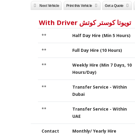
Next Vehicle
Print this Vehicle
Get a Quote
تويوتا كوستر كوتش With Driver
**
Half Day Hire (Min 5 Hours)
**
Full Day Hire (10 Hours)
**
Weekly Hire (Min 7 Days, 10
Hours/Day)
**
Transfer Service - Within
Dubai
**
Transfer Service - Within
UAE
Contact
Monthly/ Yearly Hire