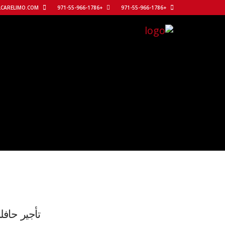
REACH@WELLCARELIMO.COM
+971-55-966-1786
+971-55-966-1786
تأجير حافلة تويوتا كوستر 30