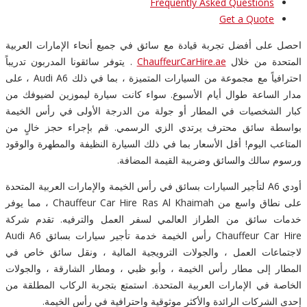
Frequently Asked Questions
Get a Quote
احصل على أفضل تجربة قيادة مع سائق في جميع أنحاء الإمارات العربية
المتحدة من خلال
ChauffeurCarHire.ae
. يتوفر سائقونا المدربون تدريباً
احترافياً مع مجموعة من السيارات المتميزة ، بما في ذلك Audi A6 ، على
مدار الساعة طوال أيام الأسبوع. سواء كانت سيارة ليموزين لضيوفك من
كبار الشخصيات في المطار أو جولة من الدرجة الأولى في رأس الخيمة
بواسطة سائق محترف يرتدي الزي الرسمي. قم بإجراء حجز خالٍ من
المتاعب اليوم! أقل الأسعار بما في ذلك السيارة النظيفة والمطهرة والوقود
ورسوم سالك والسائق وضريبة القيمة المضافة.
أودي A6 لتأجير السيارات بسائق في رأس الخيمة والإمارات العربية المتحدة
على نطاق واسع من Chauffeur Car Hire Ras Al Khaimah ، مما يوفر
خدمات سائق من الطراز العالمي لسفر العمل والترفيه. تقدم شركة
Chauffeur Car Hire رأس الخيمة خدمة تأجير سيارات بسائق Audi A6
لاجتماعات العمل ، والجولات الترويجية المالية ، ونقل سائق خاص في
المطار إلى مطار رأس الخيمة ، وأبو ظبي ، ومطار الشارقة ، والجولات
الخاصة في الإمارات العربية المتحدة. استمتع بتجربة الركاب المطلقة من
إحدى الشركات الرائدة والأكثر موثوقية واحترافية في رأس الخيمة.