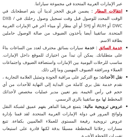
عبر الإمارات العربية المتحدة في مجموعة سياراتنا.
انتقالات المطار
:
يضمن فريق الحجز لدينا أن يتم اصطحابك في
الوقت المحدد للوصول قبل وقت تسجيل وصول رحلتك في DXB /
DWC أو AUH أو SHJ أو أي مطار أو ميناء آخر في الإمارات العربية
المتحدة. سائقينا أيضا يأخذون الضيوف من صالة الوصول حاملين
بطاقة الاسم.
خدمة السائق
: خدمة
سيارات بسائق محترف لعدد من الساعات بناءً
على متطلباتك. يمكن أن تبدأ من اختيارك للموقع داخل الإمارات.
مناسب للرحلات اليومية بين الإمارات واستضافة الضيوف واجتماعات
العملاء ومرافقة الضيوف المهمين وما إلى ذلك.
نقل الأحداث:
مع التركيز على مراقبة الجودة وتمثيل العلامة التجارية ،
نقدم خدمة نقل بري كاملة من البداية إلى النهاية للأحداث من أي
حجم في رأس الخيمة. يتم تعيين مدير عمليات مخصص لأحداثك
المخطط لها مع سائقينا بالزي الرسمي.
عروض ترويجية مالية:
يتمتع فريقنا الماهر بفهم عميق لشبكة النقل
ولوائح المرور في دولة الإمارات العربية المتحدة. لقد قمنا بإدارة
عروض ترويجية رفيعة المستوى للعملاء العالميين بكفاءة. تتبع
مسارات رحلاتنا المخططة مسبقًا بدقة لكنها قادرة على استيعاب
تغييرات اللحظة الأخيرة.