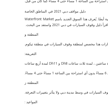
دليل مواقف دبي 2021 في
المناطق الخاصة
اعتادت المنطقة E أن تكون رمز وقوف السيارات المخصص لسوق Daira للأسماك. لأن السوق قد غير الموقع لذلك تغيرت الخدمات اللوجستية أيضًا. يُعرف هذا السوق الجديد باسم Waterfront Market
يارات في دبي 2021 واستفد من البحث.
المنطقة و
رات هذا مخصص لمنطقة وقوف السيارات في منطقة تيكوم.
التعريفة:
المنطقة ز
ف السيارات في وسط مدينة دبي ولا يتأثر بتغييرات التعرفة.
المواعيد
: