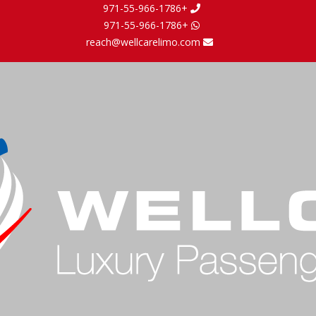
+971-55-966-1786
+971-55-966-1786
reach@wellcarelimo.com