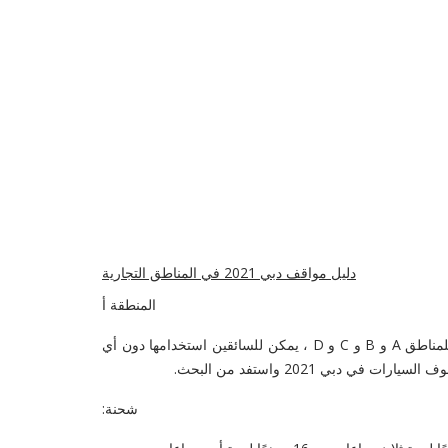
دليل مواقف دبي 2021 في المناطق التجارية
المنطقة أ
وهذا يشمل الأعمال على جانب الطريق التي ستبقى كما هي في المناطق التجارية. حتى انتهاء صلاحية بطاقات وقوف السيارات الموسمية للمناطق A و B و C و D ، يمكن للسائقين استخدامها دون أي
بي 2021 واستفد من البحث.
شحنة: