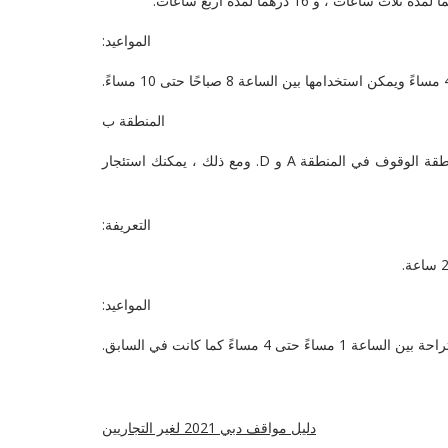
المواعيد:
المنطقة ب
يتم تضمين جميع مواقف السيارات في المناطق التجارية في المنطقة B ويمكن أيضًا للسائقين الذين يحملون البطاقات الموسمية لهذه المنطقة الوقوف في المنطقة A و D. ومع ذلك ، يمكنك استئجار
التعريفة:
المواعيد:
دليل مواقف دبي 2021 لغير التجاريين