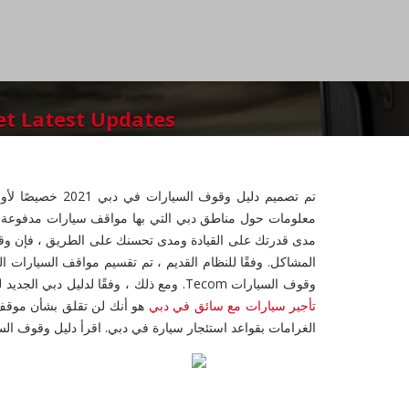
et Latest Updates
مدى قدرتك على القيادة ومدى تحسنك على الطريق ، فإن وقوف
وقوف السيارات Tecom. ومع ذلك ، وفقًا لدليل دبي الجديد لمواقف السيارات ، تنقسم جميع المناطق إلى ثلاث فئات رئيسية هي المناطق التجارية وغير التجارية والخاصة. واحدة من الفوائد الرئيسية ل
تأجير سيارات مع سائق في دبي
هو أنك لن تقلق بشأن موقف
الغرامات بقواعد استئجار سيارة في دبي. اقرأ دليل وقوف السيارات في دبي 021