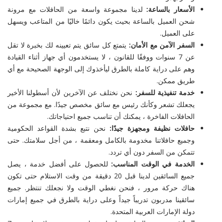
الأسعار بالساعة:
لدينا مجموعة واسعة من الحافلات مع مرونة
شحن العميل بالساعة بحيث يكون دائمًا خاليًا من المتاعب ويسهل
على العميل.
السفر الآمن مع الأمان:
يتمتع كل سائق يتم تعيينه لك بخبرة لا تقل
عن 7 سنوات ووفقًا للقانون ، لا يستخدمون أي جهاز أثناء القيادة
وهم على دراية كاملة بالطرق ليأخذوك إلى الوجهة الصحيحة مع أي
طريق ممكن.
خدمة تنفيذية للسفر:
نحن نختلف عن الآخرين لأن أسطولنا الأخير
يجعلك تشعر وكأنك رئيس مع سائق مخصص جيدًا. مع مجموعة من
الحافلات الفاخرة ، يمكنك أن تناسب جميع احتياجاتك.
حافلات نظيفة ومجهزة جيدًا:
نحن نتبع بشدة القواعد الحكومية
وجميع حافلاتنا مخدومة بالكامل ومعقمة ، من أجل سلامتك. حتى
تتمكن من السفر دون أي تردد.
الخدمة في الوقت المناسب:
للحصول على أفضل خدمة ، يصل
جميع السائقين لدينا قبل 20 دقيقة من وقت الاستلام حتى تكون
هناك حركة مرور ، فنحن نغطي الوقت ولا نجعلك تنتظر. جميع
سائقينا مدربون تدريباً جيداً وعلى دراية بالطرق في جميع إمارات
دولة الإمارات العربية المتحدة.