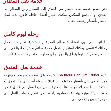
خدمة نقل المطار
نحن نقدم خدمة نقل المطار من الفندق إلى المطار ومن المطار إلى
الفندق أو المجتمع السكني. يمكنك اختيار أفضل حافلة فاخرة لدينا لنقل
المطار بأسعار رخيصة للغاية.
رحلة ليوم كامل
إذا أتيت إلى دبي لمشاهدة معالم المدينة والاستمتاع. نحن هنا لنجعل
رحلتك لا تنسى. يمكنك استئجار أفضل خدمة سائق محترف لدينا في دبي
بأسعار معقولة ، فيما يتعلق بالحجز أو أي معلومات نحن هنا لمساعدتك.
خدمة نقل الفندق
يقدم
Chauffeur Car Hire Dubai
خدمة نقل فندقية سريعة وموثوقة
ومريحة في دبي بأسعار معقولة جدًا. لذلك ، سواء أتيت إلى هنا للعمل أو
المتعة ، ابدأ سفرك مع سائقنا المحترف. من ميجا مول إلى فندق فاخر.
هذه المدينة مبنية بهندسة معمارية رائعة. نحن نقدم خدمات النقل إلى
مركز تسوق رائع في دبي.