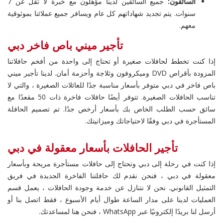
السائقون:
جميع السائقين لدينا مؤهلون مع خبرة لا تقل عن 7
سنوات. يتم تجديد شهاداتهم كل عام ويسافر جميع عملائنا بموثوقية
معهم.
تأجير ميني باص فاخر دبي
إذا كنت تخطط لحافلات صغيرة أو تحتاج إلى واحدة من أفخم حافلاتنا
المزودة بأقراص DVD وميكروفون وثلاجة وأحزمة أمان. لدينا تأجير ميني
باص فاخر في دبي متوفر بأسعار مناسبة جدًا للعائلات الصغيرة ، والتي لا
تناسب الحافلات الصغيرة. تتوفر أيضًا حافلات فاخرة ذات 50 مقعدًا مع
سائق حسب الطلب الخاص بك بأسعار أرخص جدًا. تم تصميم الحافلة
المستأجرة في دبي وفقًا لاحتياجاتك وميزانيتك.
تأجير الحافلات بأسعار معقولة في دبي
إذا كنت في رحلة إلى دبي وتحتاج إلى حافلات مستأجرة مريحة وبأسعار
معقولة في دبي ، فنحن نقدم لك حافلتنا الفاخرة الجديدة في فريق
التمثيل القانوني. نحن لا نتنازل عن خدمة وجودة الحافلات ، يعمل قسم
العمليات لدينا على مدار الساعة طوال أيام الأسبوع ، فقط اتصل بنا أو
أرسل لنا بريدًا إلكترونيًا عبر WhatsApp ، فنحن هنا لمساعدتك.