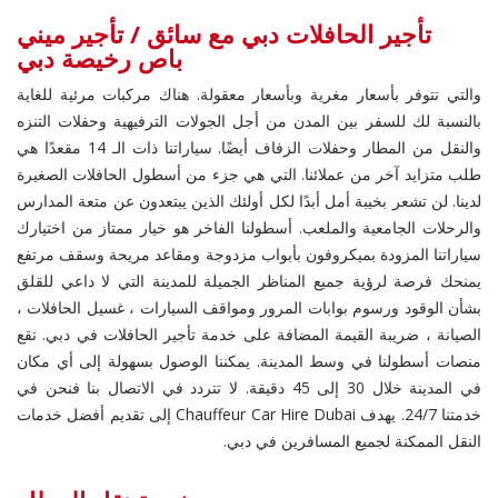
تأجير الحافلات دبي مع سائق / تأجير ميني
باص رخيصة دبي
والتي تتوفر بأسعار مغرية وبأسعار معقولة. هناك مركبات مرئية للغاية
بالنسبة لك للسفر بين المدن من أجل الجولات الترفيهية وحفلات التنزه
والنقل من المطار وحفلات الزفاف أيضًا. سياراتنا ذات الـ 14 مقعدًا هي
طلب متزايد آخر من عملائنا. التي هي جزء من أسطول الحافلات الصغيرة
لدينا. لن تشعر بخيبة أمل أبدًا لكل أولئك الذين يبتعدون عن متعة المدارس
والرحلات الجامعية والملعب. أسطولنا الفاخر هو خيار ممتاز من اختيارك
سياراتنا المزودة بميكروفون بأبواب مزدوجة ومقاعد مريحة وسقف مرتفع
يمنحك فرصة لرؤية جميع المناظر الجميلة للمدينة التي لا داعي للقلق
بشأن الوقود ورسوم بوابات المرور ومواقف السيارات ، غسيل الحافلات ،
الصيانة ، ضريبة القيمة المضافة على خدمة تأجير الحافلات في دبي. تقع
منصات أسطولنا في وسط المدينة. يمكننا الوصول بسهولة إلى أي مكان
في المدينة خلال 30 إلى 45 دقيقة. لا تتردد في الاتصال بنا فنحن في
خدمتنا 24/7. يهدف Chauffeur Car Hire Dubai إلى تقديم أفضل خدمات
النقل الممكنة لجميع المسافرين في دبي.