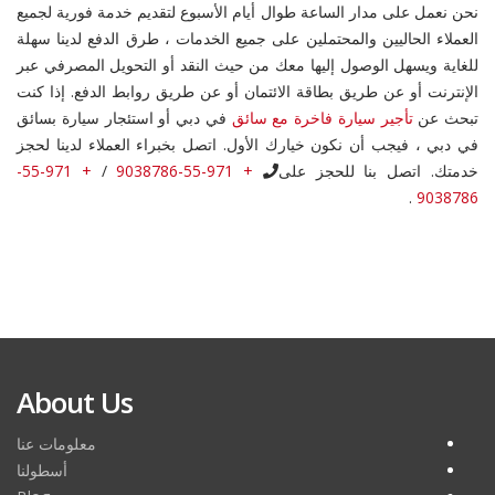
نحن نعمل على مدار الساعة طوال أيام الأسبوع لتقديم خدمة فورية لجميع
العملاء الحاليين والمحتملين على جميع الخدمات ، طرق الدفع لدينا سهلة
للغاية ويسهل الوصول إليها معك من حيث النقد أو التحويل المصرفي عبر
الإنترنت أو عن طريق بطاقة الائتمان أو عن طريق روابط الدفع. إذا كنت
تبحث عن
تأجير سيارة فاخرة مع سائق
في دبي أو استئجار سيارة بسائق
في دبي ، فيجب أن نكون خيارك الأول. اتصل بخبراء العملاء لدينا لحجز
خدمتك. اتصل بنا للحجز على
+ 971-55-9038786
/
+ 971-55-
.
9038786
About Us
معلومات عنا
أسطولنا