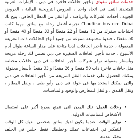
خدمات سائق تنفيذي
وتأجير حافلات فاخرة في دبي ، الإمارات العربية
المتحدة. النقل في اتجاه واحد ، العروض الترويجية المالية ، العروض
الجوية ، أحداث الشركات والرياضة ، أو النقل من المطار الخاص ، يتيح لك
Chauffeur bus dire Dubai تجربة أفضل رحلة مع سائق. مهما كانت
احتياجات سفرك من 12 مقعدًا أو 22 مقعدًا أو 33 مقعدًا أو 40 مقعدًا أو
50 مقعدًا ، فلدينا مجموعة متنوعة من جميع أنواع الحافلات ذات التعريفة
المعقولة ، خدمة تأجير الحافلات لدينا متاحة على مدار الساعة طوال أيام
الأسبوع ، خدمة تأجير الحافلات الصغيرة في دبي تضمن لك رحلة مريحة
وبأسعار معقولة. توفر شركات تأجير الحافلات في دبي حافلات مختلفة
مثل حافلات فاخرة ذات 50 مقعدًا و 26 مقعدًا و 33 مقعدًا بأسعار معقولة.
يمكنك الحصول على خدمات النقل المريحة من تأجير الحافلات في دبي
والتي يمكنك استخدامها في جولة في دبي وأبو ظبي ، ونقل المطار ،
ونقل الفندق ، والنقل للمعارض والوفود والمناسبات.
رحلات العمل:
تلك المدن التي تتمتع بقدرة أكبر على استقبال
الأشخاص للمناسبات الدولية.
توفير الوقت:
عندما يكون لديك سائق شخصي. لديك كل الوقت
للتفكير في اجتماعات عملك وخططك. فقط اجلس في الخلف
وفكر بهدوء.