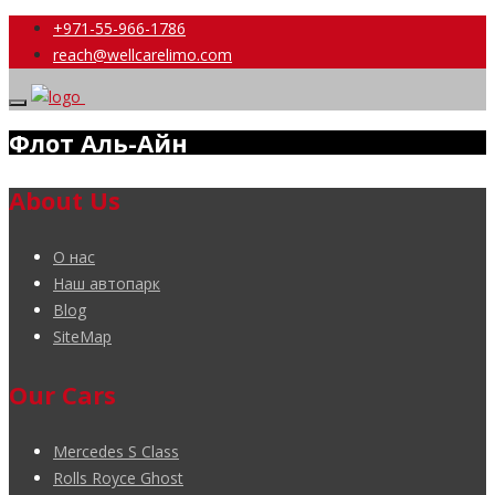
+971-55-966-1786
reach@wellcarelimo.com
Флот Аль-Айн
About Us
О нас
Наш автопарк
Blog
SiteMap
Our Cars
Mercedes S Class
Rolls Royce Ghost