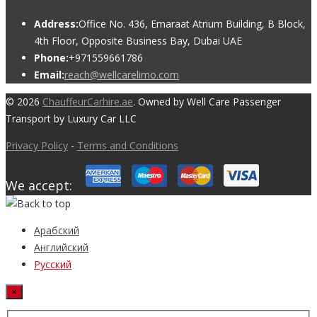
Address:
Office No. 436, Emaraat Atrium Building, B Block,
4th Floor, Opposite Business Bay, Dubai UAE
Phone:
+971559661786
Email:
reach@wellcarelimo.com
© 2026
ChauffeurCarhire.ae
. Owned by Well Care Passenger
Transport by Luxury Car LLC
Privacy Policy
-
Terms and Conditions
We accept:
Арабский
Английский
Русский
×