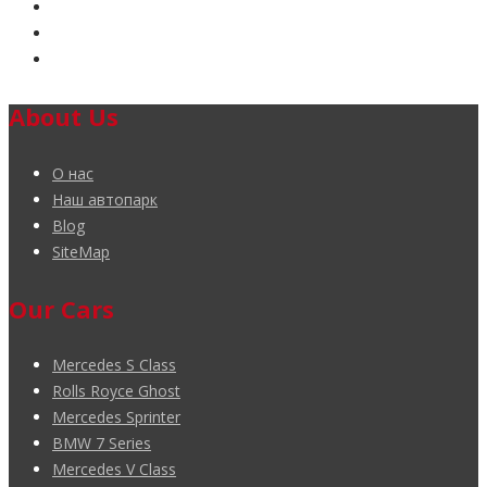
About Us
О нас
Наш автопарк
Blog
SiteMap
Our Cars
Mercedes S Class
Rolls Royce Ghost
Mercedes Sprinter
BMW 7 Series
Mercedes V Class