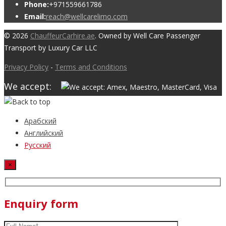
Phone:
+971559661786
Email:
reach@wellcarelimo.com
© 2026
ChauffeurCarhire.ae
. Owned by Well Care Passenger
Transport by Luxury Car LLC
Privacy Policy
-
Terms and Conditions
We accept:
Арабский
Английский
Русский
×
Enquiry form