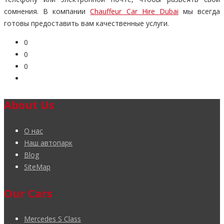
сомнения. В компании
Chauffeur Car Hire Dubai
мы всегда
готовы предоставить вам качественные услуги.
0
0
0
About Us
О нас
Наш автопарк
Blog
SiteMap
Our Cars
Mercedes S Class