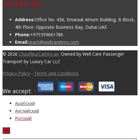
Contact Us
Address:
Office No. 436, Emaraat Atrium Building, B Block,
4th Floor, Opposite Business Bay, Dubai UAE
Phone:
+971559661786
Email:
reach@wellcarelimo.com
© 2026
ChauffeurCarhire.ae
. Owned by Well Care Passenger
Transport by Luxury Car LLC
Privacy Policy
-
Terms and Conditions
We accept:
Арабский
Английский
Русский
×