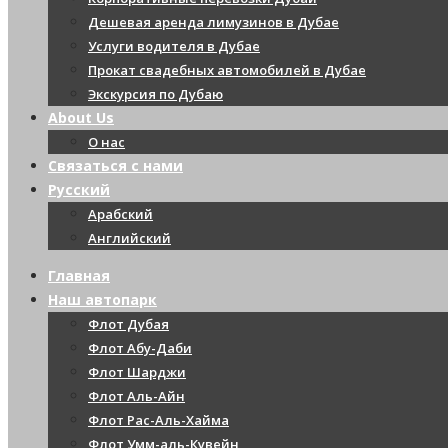
Дешевая аренда лимузинов в Дубае
Услуги водителя в Дубае
Прокат свадебных автомобилей в Дубае
Экскурсия по Дубаю
About Us
О нас
Связаться с нами
Русский
Арабский
Английский
Главная
Наш автопарк
Флот Дубая
Флот Абу-Даби
Флот Шарджи
Флот Аль-Айн
Флот Рас-Аль-Хайма
Флот Умм-аль-Кувейн