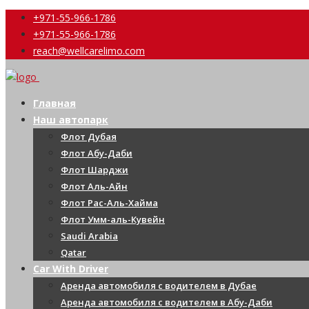
+971-55-966-1786
+971-55-966-1786
reach@wellcarelimo.com
Главная
Наш автопарк
Флот Дубая
Флот Абу-Даби
Флот Шарджи
Флот Аль-Айн
Флот Рас-Аль-Хайма
Флот Умм-аль-Кувейн
Saudi Arabia
Qatar
Car With Driver
Аренда автомобиля с водителем в Дубае
Аренда автомобиля с водителем в Абу-Даби