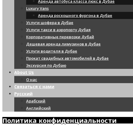
Аренда автобуса класса люкс в Дубае
Luxury Vans
Аренда роскошного фургона в Дубае
Услуги шофера в Дубае
Услуги такси в аэропорту Дубая
Корпоративные перевозки Дубай
Дешевая аренда лимузинов в Дубае
Услуги водителя в Дубае
Прокат свадебных автомобилей в Дубае
Экскурсия по Дубаю
About Us
О нас
Связаться с нами
Русский
Арабский
Английский
Политика конфиденциальности