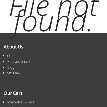
File not
found.
About Us
О нас
Наш автопарк
Blog
SiteMap
Our Cars
Mercedes S Class