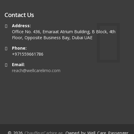
Contact Us
Address:
Office No. 436, Emaraat Atrium Building, B Block, 4th
Floor, Opposite Business Bay, Dubai UAE
Phone:
+971559661786
Email:
reach@wellcarelimo.com
© 2026
ChauffeurCarhire.ae
. Owned by Well Care Passenger