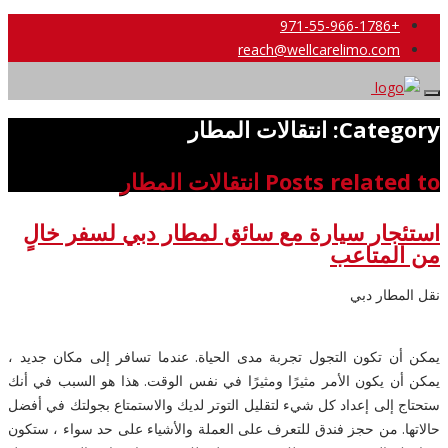
+971-55-966-1786
reach@wellcarelimo.com
Category: انتقالات المطار
Posts related to انتقالات المطار
استئجار سيارة مع سائق لمطار دبي لسفر خالٍ
من المتاعب
نقل المطار دبي
يمكن أن تكون التجول تجربة مدى الحياة. عندما تسافر إلى مكان جديد ،
يمكن أن يكون الأمر مثيرًا ومثيرًا في نفس الوقت. هذا هو السبب في أنك
ستحتاج إلى إعداد كل شيء لتقليل التوتر لديك والاستمتاع بجولتك في أفضل
حالاتها. من حجز فندق للتعرف على العملة والأشياء على حد سواء ، ستكون