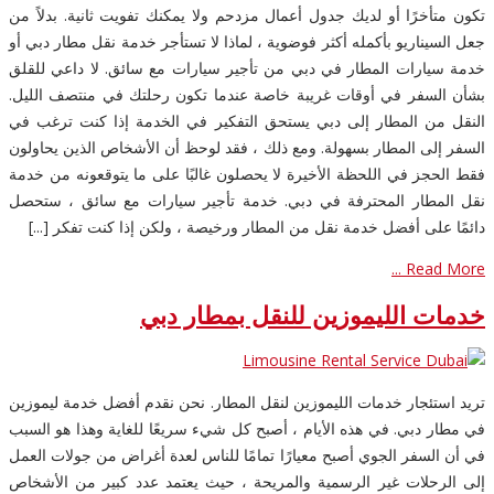
تكون متأخرًا أو لديك جدول أعمال مزدحم ولا يمكنك تفويت ثانية. بدلاً من
جعل السيناريو بأكمله أكثر فوضوية ، لماذا لا تستأجر خدمة نقل مطار دبي أو
خدمة سيارات المطار في دبي من تأجير سيارات مع سائق. لا داعي للقلق
بشأن السفر في أوقات غريبة خاصة عندما تكون رحلتك في منتصف الليل.
النقل من المطار إلى دبي يستحق التفكير في الخدمة إذا كنت ترغب في
السفر إلى المطار بسهولة. ومع ذلك ، فقد لوحظ أن الأشخاص الذين يحاولون
فقط الحجز في اللحظة الأخيرة لا يحصلون غالبًا على ما يتوقعونه من خدمة
نقل المطار المحترفة في دبي. خدمة تأجير سيارات مع سائق ، ستحصل
دائمًا على أفضل خدمة نقل من المطار ورخيصة ، ولكن إذا كنت تفكر [...]
Read More ...
خدمات الليموزين للنقل بمطار دبي
تريد استئجار خدمات الليموزين لنقل المطار. نحن نقدم أفضل خدمة ليموزين
في مطار دبي. في هذه الأيام ، أصبح كل شيء سريعًا للغاية وهذا هو السبب
في أن السفر الجوي أصبح معيارًا تمامًا للناس لعدة أغراض من جولات العمل
إلى الرحلات غير الرسمية والمريحة ، حيث يعتمد عدد كبير من الأشخاص