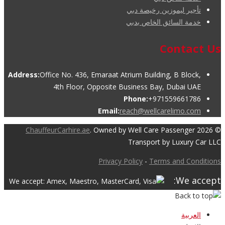
تأجير ليموزين رخيصة دبي
خدمة السائق الخاص بدبي
Contact Us
Address:
Office No. 436, Emaraat Atrium Building, B Block,
4th Floor, Opposite Business Bay, Dubai UAE
Phone:
+971559661786
Email:
reach@wellcarelimo.com
ChauffeurCarhire.ae
. Owned by Well Care Passenger
© 2026
Transport by Luxury Car LLC
Privacy Policy
-
Terms and Conditions
We accept:
العربية