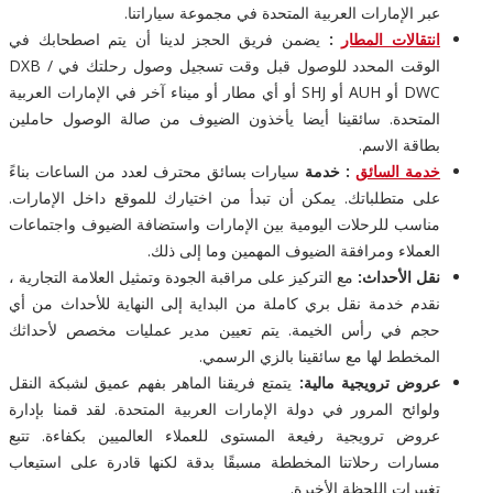
عبر الإمارات العربية المتحدة في مجموعة سياراتنا.
انتقالات المطار
:
يضمن فريق الحجز لدينا أن يتم اصطحابك في
الوقت المحدد للوصول قبل وقت تسجيل وصول رحلتك في DXB /
DWC أو AUH أو SHJ أو أي مطار أو ميناء آخر في الإمارات العربية
المتحدة. سائقينا أيضا يأخذون الضيوف من صالة الوصول حاملين
بطاقة الاسم.
خدمة السائق
: خدمة
سيارات بسائق محترف لعدد من الساعات بناءً
على متطلباتك. يمكن أن تبدأ من اختيارك للموقع داخل الإمارات.
مناسب للرحلات اليومية بين الإمارات واستضافة الضيوف واجتماعات
العملاء ومرافقة الضيوف المهمين وما إلى ذلك.
نقل الأحداث:
مع التركيز على مراقبة الجودة وتمثيل العلامة التجارية ،
نقدم خدمة نقل بري كاملة من البداية إلى النهاية للأحداث من أي
حجم في رأس الخيمة. يتم تعيين مدير عمليات مخصص لأحداثك
المخطط لها مع سائقينا بالزي الرسمي.
عروض ترويجية مالية:
يتمتع فريقنا الماهر بفهم عميق لشبكة النقل
ولوائح المرور في دولة الإمارات العربية المتحدة. لقد قمنا بإدارة
عروض ترويجية رفيعة المستوى للعملاء العالميين بكفاءة. تتبع
مسارات رحلاتنا المخططة مسبقًا بدقة لكنها قادرة على استيعاب
تغييرات اللحظة الأخيرة.