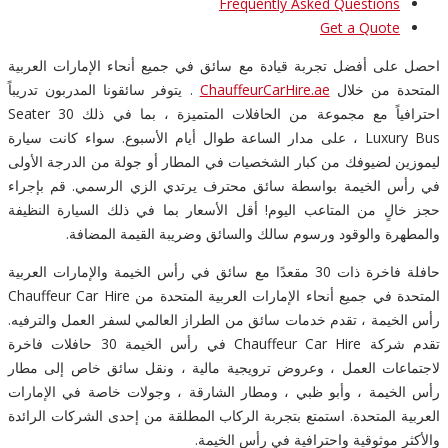
Frequently Asked Questions
Get a Quote
احصل على أفضل تجربة قيادة مع سائق في جميع أنحاء الإمارات العربية
المتحدة من خلال
ChauffeurCarHire.ae
. يتوفر سائقونا المدربون تدريباً
احترافياً مع مجموعة من الحافلات المتميزة ، بما في ذلك 30 Seater
Luxury Bus ، على مدار الساعة طوال أيام الأسبوع. سواء كانت سيارة
ليموزين لضيوفك من كبار الشخصيات في المطار أو جولة من الدرجة الأولى
في رأس الخيمة بواسطة سائق محترف يرتدي الزي الرسمي. قم بإجراء
حجز خالٍ من المتاعب اليوم! أقل الأسعار بما في ذلك السيارة النظيفة
والمطهرة والوقود ورسوم سالك والسائق وضريبة القيمة المضافة.
حافلة فاخرة ذات 30 مقعدًا مع سائق في رأس الخيمة والإمارات العربية
المتحدة في جميع أنحاء الإمارات العربية المتحدة من Chauffeur Car Hire
رأس الخيمة ، تقدم خدمات سائق من الطراز العالمي لسفر العمل والترفيه.
تقدم شركة Chauffeur Car Hire في رأس الخيمة 30 حافلات فاخرة
لاجتماعات العمل ، وعروض ترويجية مالية ، ونقل سائق خاص إلى مطار
رأس الخيمة ، وأبو ظبي ، ومطار الشارقة ، وجولات خاصة في الإمارات
العربية المتحدة. استمتع بتجربة الركاب المطلقة من إحدى الشركات الرائدة
والأكثر موثوقية واحترافية في رأس الخيمة.