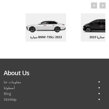
ي ستاريا 2023
سيارة BMW 735Li 2023
هين
About Us
معلومات عنا
أسطولنا
Blog
SiteMap