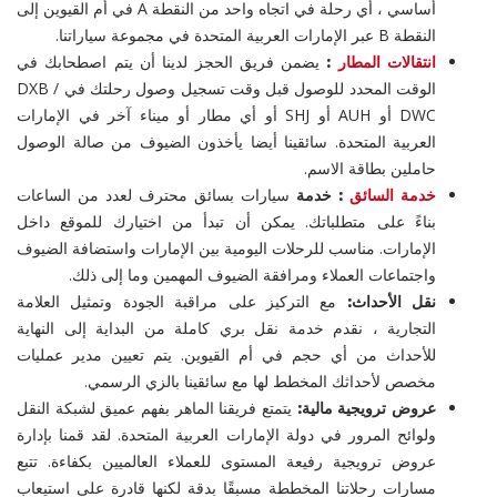
أساسي ، أي رحلة في اتجاه واحد من النقطة A في أم القيوين إلى
النقطة B عبر الإمارات العربية المتحدة في مجموعة سياراتنا.
انتقالات المطار
:
يضمن فريق الحجز لدينا أن يتم اصطحابك في
الوقت المحدد للوصول قبل وقت تسجيل وصول رحلتك في DXB /
DWC أو AUH أو SHJ أو أي مطار أو ميناء آخر في الإمارات
العربية المتحدة. سائقينا أيضا يأخذون الضيوف من صالة الوصول
حاملين بطاقة الاسم.
خدمة السائق
: خدمة
سيارات بسائق محترف لعدد من الساعات
بناءً على متطلباتك. يمكن أن تبدأ من اختيارك للموقع داخل
الإمارات. مناسب للرحلات اليومية بين الإمارات واستضافة الضيوف
واجتماعات العملاء ومرافقة الضيوف المهمين وما إلى ذلك.
نقل الأحداث:
مع التركيز على مراقبة الجودة وتمثيل العلامة
التجارية ، نقدم خدمة نقل بري كاملة من البداية إلى النهاية
للأحداث من أي حجم في أم القيوين. يتم تعيين مدير عمليات
مخصص لأحداثك المخطط لها مع سائقينا بالزي الرسمي.
عروض ترويجية مالية:
يتمتع فريقنا الماهر بفهم عميق لشبكة النقل
ولوائح المرور في دولة الإمارات العربية المتحدة. لقد قمنا بإدارة
عروض ترويجية رفيعة المستوى للعملاء العالميين بكفاءة. تتبع
مسارات رحلاتنا المخططة مسبقًا بدقة لكنها قادرة على استيعاب