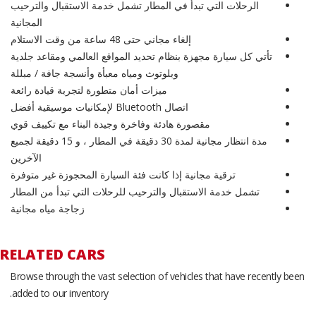
الرحلات التي تبدأ في المطار تشمل خدمة الاستقبال والترحيب
المجانية
إلغاء مجاني حتى 48 ساعة من وقت الاستلام
تأتي كل سيارة مجهزة بنظام تحديد المواقع العالمي ومقاعد جلدية
وبلوتوث ومياه معبأة وأنسجة جافة / مبللة
ميزات أمان متطورة لتجربة قيادة رائعة
اتصال Bluetooth لإمكانيات موسيقية أفضل
مقصورة هادئة وفاخرة وجيدة البناء مع تكييف قوي
مدة انتظار مجانية لمدة 30 دقيقة في المطار ، و 15 دقيقة لجميع
الآخرين
ترقية مجانية إذا كانت فئة السيارة المحجوزة غير متوفرة
تشمل خدمة الاستقبال والترحيب للرحلات التي تبدأ من المطار
زجاجة مياه مجانية
RELATED CARS
Browse through the vast selection of vehicles that have recently been
added to our inventory.