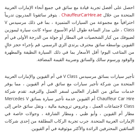
احصل على أفضل تجربة قيادة مع سائق في جميع أنحاء الإمارات العربية
المتحدة من خلال
ChauffeurCarHire.ae
. يتوفر سائقونا المدربون تدريباً
احترافياً مع مجموعة من السيارات المتميزة ، بما في ذلك مرسيدس V
Class ، على مدار الساعة طوال أيام الأسبوع. سواء كانت سيارة ليموزين
لضيوفك من كبار الشخصيات في المطار أو جولة من الدرجة الأولى في أم
القيوين بواسطة سائق محترف يرتدي الزي الرسمي. قم بإجراء حجز خالٍ
من المتاعب اليوم! أقل الأسعار بما في ذلك السيارة النظيفة والمطهرة
والوقود ورسوم سالك والسائق وضريبة القيمة المضافة.
تأجير سيارات بسائق مرسيدس V Class في أم القيوين والإمارات العربية
المتحدة من شركة تأجير سيارات مع سائق في أم القيوين ، مما يوفر
خدمات سائق من الطراز العالمي لسفر العمل والترفيه. تقدم شركة
Chauffeur Car Hire أم القيوين خدمة تأجير سيارة بسائق Mercedes V
Class لاجتماعات العمل ، وعروض ترويجية مالية ، ونقل سائق خاص إلى
مطار أم القيوين ، وأبو ظبي ، ومطار الشارقة ، وجولات خاصة في
الإمارات العربية المتحدة. جرب تجربة الركاب المطلقة من إحدى شركات
السائقين المحترفين الرائدة والأكثر موثوقية في أم القيوين.