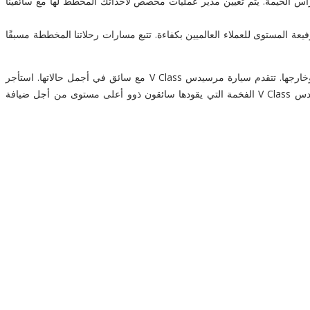
 رأس الخيمة. يتم تعيين مدير عمليات مخصص لأحداثك المخطط لها مع سائقينا
فيعة المستوى للعملاء العالميين بكفاءة. تتبع مسارات رحلاتنا المخططة مسبقًا
استأجر سائقًا فاخرًا يقود سيارة مرسيدس V Class في رأس الخيمة. استرخ في الرفاهية ودع سائقنا التنفيذي الماهر يقودك في جميع أنحاء رأس الخيمة وخارجها. تتقدم سيارة مرسيدس V Class مع سائق في أجمل حالاتها. استأجر
مرسيدس V كلاس لاجتماعات العمل والجولات الترويجية المالية في رأس الخيمة ودولة الإمارات العربية المتحدة. يتوفر أسطولنا الكبير من سيارات مرسيدس V Class الفخمة التي يقودها سائقون ذوو أعلى مستوى من أجل ضيافة