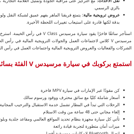
نقل الأحداث:
مع التركيز على مراقبة الجودة وتمثيل العلامة التجارية
بالزي الرسمي.
عروض ترويجية مالية:
يتمتع فريقنا الماهر بفهم عميق لشبكة النقل ولوا
بدقة لكنها قادرة على استيعاب تغييرات اللحظة الأخيرة.
الشركات والفعاليات والعروض الترويجية المالية واجتماعات العمل في رأس الخي
استمتع بركوبك في سيارة مرسيدس V الفئة بسائق
كن مقودًا عبر الإمارات في سيارة MPV فاخرة
أسعار شاملة كليًا مع سائق محترف ووقود ورسوم سالك
الرحلات التي تبدأ في المطار تشمل خدمة الاستقبال والترحيب المجانية
إلغاء مجاني حتى 48 ساعة من وقت الاستلام
تأتي كل سيارة مجهزة بنظام تحديد المواقع العالمي ومقاعد جلدية وبلوت
ميزات أمان متطورة لتجربة قيادة رائعة
اتصال Bluetooth لإمكانيات موسيقية أفضل