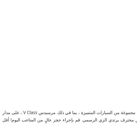
. يتوفر سائقونا المدربون تدريباً احترافياً مع مجموعة من السيارات المتميزة ، بما في ذلك مرسيدس V Class ، على مدار
 محترف يرتدي الزي الرسمي. قم بإجراء حجز خالٍ من المتاعب اليوم! أقل