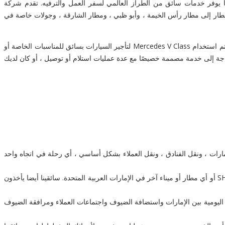
سائق مرسيدس V Class في رأس الخيمة والإمارات العربية المتحدة على نطاق واسع من Chauffeur Car Hire Ras Al Khaimah ، مما يوفر خدمات سائق من الطراز العالمي لسفر العمل والترفيه. تقدم شركة
ض ترويجية مالية ، ونقل سائق خاص في المطار إلى مطار رأس الخيمة ، وأبو ظبي ، ومطار الشارقة ، وجولات خاصة في
Mercedes V Class New Shape ، ستوفر لك هذه السيارة الفاخرة ذات المظهر الجميل رفاهية كاملة ، وهي طريقة رائعة للوصول إلى سائق أنيق. غالبًا ما يتم استخدام Mercedes V Class لتأجير السيارات بسائق للمناسبات الخاصة أو
ار أبو ظبي. إذا كنت بحاجة إلى خدمة مصممة خصيصًا مع عدة عمليات استلام أو توصيل ، أو كان لديك
ات ، ونقل الفنادق ، ونقل العملاء بشكل أساسي ، أي رحلة في اتجاه واحد
يضمن فريق الحجز لدينا أن يتم اصطحابك في الوقت المحدد للوصول قبل وقت تسجيل وصول رحلتك في DXB / DWC أو AUH أو SHJ أو أي مطار أو ميناء آخر في الإمارات العربية المتحدة. سائقينا أيضا يأخذون
اليومية بين الإمارات واستضافة الضيوف واجتماعات العملاء ومرافقة الضيوف