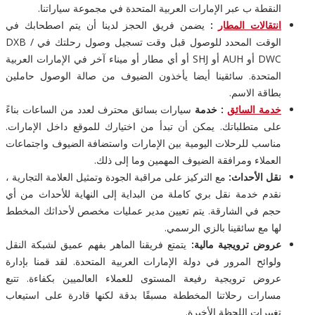
النقطة ب عبر الإمارات العربية المتحدة في مجموعة سياراتنا.
انتقالات المطار
:
يضمن فريق الحجز لدينا أن يتم اصطحابك في
الوقت المحدد للوصول قبل وقت تسجيل وصول رحلتك في DXB /
DWC أو AUH أو SHJ أو أي مطار أو ميناء آخر في الإمارات العربية
المتحدة. سائقينا أيضا يأخذون الضيوف من صالة الوصول حاملين
بطاقة الاسم.
خدمة السائق
: خدمة
سيارات بسائق محترف لعدد من الساعات بناءً
على متطلباتك. يمكن أن تبدأ من اختيارك للموقع داخل الإمارات.
مناسب للرحلات اليومية بين الإمارات واستضافة الضيوف واجتماعات
العملاء ومرافقة الضيوف المهمين وما إلى ذلك.
نقل الأحداث:
مع التركيز على مراقبة الجودة وتمثيل العلامة التجارية ،
نقدم خدمة نقل بري كاملة من البداية إلى النهاية للأحداث من أي
حجم في الشارقة. يتم تعيين مدير عمليات مخصص لأحداثك المخطط
لها مع سائقينا بالزي الرسمي.
عروض ترويجية مالية:
يتمتع فريقنا الماهر بفهم عميق لشبكة النقل
ولوائح المرور في دولة الإمارات العربية المتحدة. لقد قمنا بإدارة
عروض ترويجية رفيعة المستوى للعملاء العالميين بكفاءة. تتبع
مسارات رحلاتنا المخططة مسبقًا بدقة لكنها قادرة على استيعاب
تغييرات اللحظة الأخيرة.