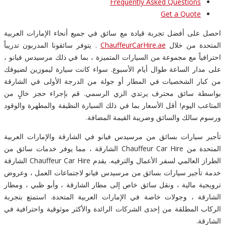
Frequently Asked Questions
Get a Quote
احصل على أفضل تجربة قيادة مع سائق في جميع أنحاء الإمارات العربية
المتحدة من خلال
ChauffeurCarHire.ae
. يتوفر سائقونا المدربون تدريباً
احترافياً مع مجموعة من السيارات المتميزة ، بما في ذلك مرسيدس فيانو ،
على مدار الساعة طوال أيام الأسبوع. سواء كانت سيارة ليموزين لضيوفك
من كبار الشخصيات في المطار أو جولة من الدرجة الأولى في الشارقة
بواسطة سائق محترف يرتدي الزي الرسمي. قم بإجراء حجز خالٍ من
المتاعب اليوم! أقل الأسعار بما في ذلك السيارة النظيفة والمطهرة والوقود
ورسوم سالك والسائق وضريبة القيمة المضافة.
تأجير سيارات بسائق من مرسيدس فيانو في الشارقة والإمارات العربية
المتحدة من Chauffeur Car Hire الشارقة ، مما يوفر خدمات سائق من
الطراز العالمي لسفر الأعمال والترفيه. يقدم Chauffeur Car Hire الشارقة
خدمة تأجير سيارات بسائق من مرسيدس فيانو لاجتماعات العمل ، وعروض
ترويجية مالية ، ونقل سائق خاص إلى مطار الشارقة ، وأبو ظبي ، ومطار
الشارقة ، وجولات خاصة في الإمارات العربية المتحدة. استمتع بتجربة
الركاب المطلقة من إحدى الشركات الرائدة والأكثر موثوقية واحترافية في
الشارقة.