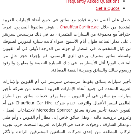
Frequently Asked Questions
Get a Quote
احصل على أفضل تجربة قيادة مع سائق في جميع أنحاء الإمارات العربية
المتحدة من خلال
ChauffeurCarHire.ae
. يتوفر سائقونا المدربون تدريباً
احترافياً مع مجموعة من السيارات المتميزة ، بما في ذلك مرسيدس سبرينتر
، على مدار الساعة طوال أيام الأسبوع. سواء كانت سيارة ليموزين لضيوفك
من كبار الشخصيات في المطار أو جولة من الدرجة الأولى في أم القيوين
بواسطة سائق محترف يرتدي الزي الرسمي. قم بإجراء حجز خالٍ من
المتاعب اليوم! أقل الأسعار بما في ذلك السيارة النظيفة والمطهرة والوقود
ورسوم سالك والسائق وضريبة القيمة المضافة.
تأجير سيارات بسائق يقودها مرسيدس سبرينتر في أم القيوين والإمارات
العربية المتحدة في جميع أنحاء الإمارات العربية المتحدة من شركة تأجير
سيارات مع سائق في أم القيوين ، مما يوفر خدمات سائق من الطراز
العالمي لسفر الأعمال والترفيه. تقدم شركة Chauffeur Car Hire في أم
القيوين خدمة تأجير سيارة بسائق Mercedes Sprinter لاجتماعات العمل ،
وعروض ترويجية مالية ، ونقل سائق خاص إلى مطار أم القيوين ، وأبو ظبي
، ومطار الشارقة ، وجولات خاصة في الإمارات العربية المتحدة. جرب تجربة
الركاب المطلقة من إحدى شركات السائقين المحترفين الرائدة والأكثر