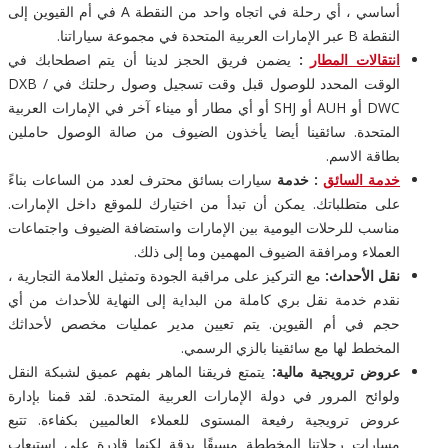
أساسي ، أي رحلة في اتجاه واحد من النقطة A في أم القيوين إلى
النقطة B عبر الإمارات العربية المتحدة في مجموعة سياراتنا.
انتقالات المطار
:
يضمن فريق الحجز لدينا أن يتم اصطحابك في
الوقت المحدد للوصول قبل وقت تسجيل وصول رحلتك في DXB /
DWC أو AUH أو SHJ أو أي مطار أو ميناء آخر في الإمارات العربية
المتحدة. سائقينا أيضا يأخذون الضيوف من صالة الوصول حاملين
بطاقة الاسم.
خدمة السائق
: خدمة
سيارات بسائق محترف لعدد من الساعات بناءً
على متطلباتك. يمكن أن تبدأ من اختيارك للموقع داخل الإمارات.
مناسب للرحلات اليومية بين الإمارات واستضافة الضيوف واجتماعات
العملاء ومرافقة الضيوف المهمين وما إلى ذلك.
نقل الأحداث:
مع التركيز على مراقبة الجودة وتمثيل العلامة التجارية ،
نقدم خدمة نقل بري كاملة من البداية إلى النهاية للأحداث من أي
حجم في أم القيوين. يتم تعيين مدير عمليات مخصص لأحداثك
المخطط لها مع سائقينا بالزي الرسمي.
عروض ترويجية مالية:
يتمتع فريقنا الماهر بفهم عميق لشبكة النقل
ولوائح المرور في دولة الإمارات العربية المتحدة. لقد قمنا بإدارة
عروض ترويجية رفيعة المستوى للعملاء العالميين بكفاءة. تتبع
مسارات رحلاتنا المخططة مسبقًا بدقة لكنها قادرة على استيعاب