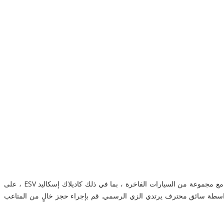
. يتوفر سائقونا المدربون تدريباً احترافياً مع مجموعة من السيارات الفاخرة ، بما في ذلك كاديلاك إسكاليد ESV ، على
بواسطة سائق محترف يرتدي الزي الرسمي. قم بإجراء حجز خالٍ من المتاعب