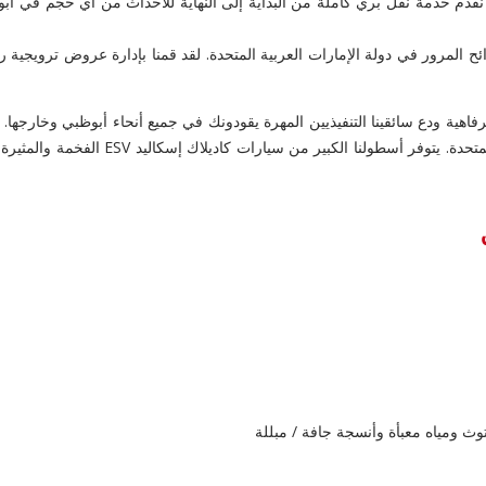
 ، نقدم خدمة نقل بري كاملة من البداية إلى النهاية للأحداث من أي حجم في أ
ئح المرور في دولة الإمارات العربية المتحدة. لقد قمنا بإدارة عروض ترويجية ر
لاجتماعات العمل والجولات الترويجية المال
وث ومياه معبأة وأنسجة جافة / مبللة