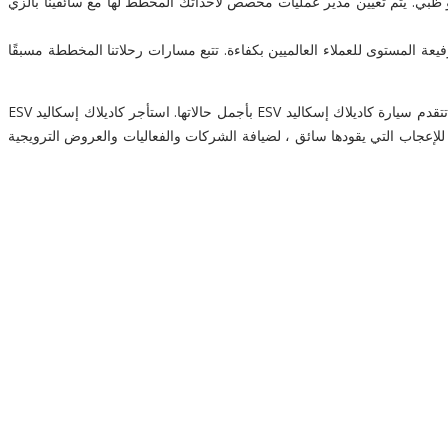
بو ظبي. يتم تعيين مدير عمليات مخصص لأحداثك المخطط لها مع سائقينا بالزي
فيعة المستوى للعملاء العالميين بكفاءة. تتبع مسارات رحلاتنا المخططة مسبقًا
استأجر سائقًا فاخرًا يقودها كاديلاك إسكاليد ESV في أبو ظبي. استرخي في الرفاهية ودع سائقينا التنفيذيين المهرة يقودونك في جميع أنحاء أبوظبي وخارجها. تتقدم سيارة كاديلاك إسكاليد ESV بأجمل حالاتها. استأجر كاديلاك إسكاليد ESV
ية في أبو ظبي والإمارات العربية المتحدة. يتوفر أسطولنا الكبير من سيارات كاديلاك إسكاليد ESV الفخمة والمثيرة للإعجاب التي يقودها سائق ، لضيافة الشركات والفعاليات والعروض الترويجية