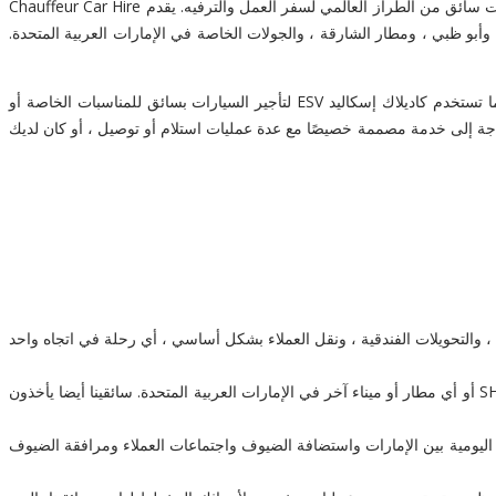
كاديلاك إسكاليد ESV لتأجير السيارات بسائق في أبو ظبي والإمارات العربية المتحدة على نطاق واسع من Chauffeur Car Hire Abu Dhabi ، مما يوفر خدمات سائق من الطراز العالمي لسفر العمل والترفيه. يقدم Chauffeur Car Hire
ار إلى مطار أبو ظبي ، وأبو ظبي ، ومطار الشارقة ، والجولات الخاصة في الإمارات العربية المتحدة.
كاديلاك إسكاليد ESV New Shape ، ستوفر لك هذه السيارة الفاخرة ذات المظهر الجميل رفاهية كاملة ، وهي طريقة رائعة للوصول إلى سائق أنيق. غالبًا ما تستخدم كاديلاك إسكاليد ESV لتأجير السيارات بسائق للمناسبات الخاصة أو
و مطار أبو ظبي. إذا كنت بحاجة إلى خدمة مصممة خصيصًا مع عدة عمليات استلام أو توصيل ، أو كان لديك
والتحويلات الفندقية ، ونقل العملاء بشكل أساسي ، أي رحلة في اتجاه واحد
يضمن فريق الحجز لدينا أن يتم اصطحابك في الوقت المحدد للوصول قبل وقت تسجيل وصول رحلتك في DXB / DWC أو AUH أو SHJ أو أي مطار أو ميناء آخر في الإمارات العربية المتحدة. سائقينا أيضا يأخذون
اليومية بين الإمارات واستضافة الضيوف واجتماعات العملاء ومرافقة الضيوف