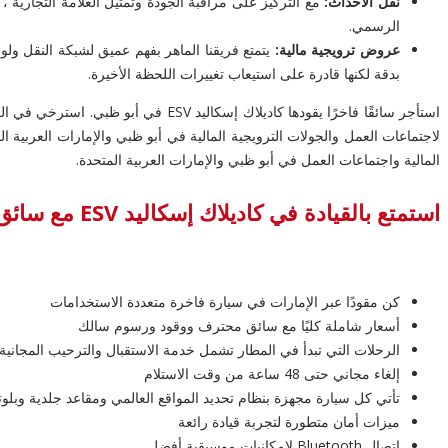
نقل الأحداث:
مع التركيز على مراقبة الجودة وتمثيل العلامة التجارية
الرسمي.
عروض ترويجية مالية:
يتمتع فريقنا الماهر بفهم عميق لشبكة النقل ولوا
بدقة لكنها قادرة على استيعاب تغييرات اللحظة الأخيرة.
المالية واجتماعات العمل في أبو ظبي والإمارات العربية المتحدة.
استمتع بالقيادة في كاديلاك إسكاليد ESV مع سائق
كن مقودًا عبر الإمارات في سيارة فاخرة متعددة الاستخدامات
أسعار شاملة كليًا مع سائق محترف ووقود ورسوم سالك
الرحلات التي تبدأ في المطار تشمل خدمة الاستقبال والترحيب المجانية
إلغاء مجاني حتى 48 ساعة من وقت الاستلام
تأتي كل سيارة مجهزة بنظام تحديد المواقع العالمي ومقاعد جلدية وبلوت
ميزات أمان متطورة لتجربة قيادة رائعة
اتصال Bluetooth لإمكانيات موسيقية أفضل