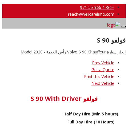
+971-55-966-1786
reach@wellcarelimo.com
فولفو S 90
إيجار سيارة Volvo S 90 Chauffeur رأس الخيمة - 2020 Model
Prev Vehicle
Get a Quote
Print this Vehicle
Next Vehicle
فولفو S 90 With Driver
Half Day Hire (Min 5 hours)
Full Day Hire (10 Hours)