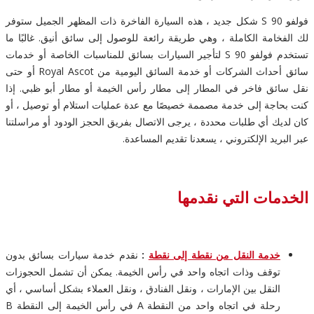
فولفو S 90 شكل جديد ، هذه السيارة الفاخرة ذات المظهر الجميل ستوفر
لك الفخامة الكاملة ، وهي طريقة رائعة للوصول إلى سائق أنيق. غالبًا ما
تستخدم فولفو S 90 لتأجير السيارات بسائق للمناسبات الخاصة أو خدمات
سائق أحداث الشركات أو خدمة السائق اليومية من Royal Ascot أو حتى
نقل سائق فاخر في المطار إلى مطار رأس الخيمة أو مطار أبو ظبي. إذا
كنت بحاجة إلى خدمة مصممة خصيصًا مع عدة عمليات استلام أو توصيل ، أو
كان لديك أي طلبات محددة ، يرجى الاتصال بفريق الحجز الودود أو مراسلتنا
عبر البريد الإلكتروني ، يسعدنا تقديم المساعدة.
الخدمات التي نقدمها
خدمة النقل من نقطة إلى نقطة
:
نقدم خدمة سيارات بسائق بدون
توقف وذات اتجاه واحد في رأس الخيمة. يمكن أن تشمل الحجوزات
النقل بين الإمارات ، ونقل الفنادق ، ونقل العملاء بشكل أساسي ، أي
رحلة في اتجاه واحد من النقطة A في رأس الخيمة إلى النقطة B