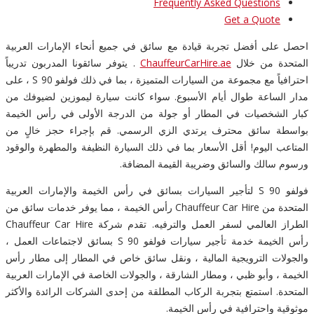
Frequently Asked Questions
Get a Quote
احصل على أفضل تجربة قيادة مع سائق في جميع أنحاء الإمارات العربية
المتحدة من خلال
ChauffeurCarHire.ae
. يتوفر سائقونا المدربون تدريباً
احترافياً مع مجموعة من السيارات المتميزة ، بما في ذلك فولفو S 90 ، على
مدار الساعة طوال أيام الأسبوع. سواء كانت سيارة ليموزين لضيوفك من
كبار الشخصيات في المطار أو جولة من الدرجة الأولى في رأس الخيمة
بواسطة سائق محترف يرتدي الزي الرسمي. قم بإجراء حجز خالٍ من
المتاعب اليوم! أقل الأسعار بما في ذلك السيارة النظيفة والمطهرة والوقود
ورسوم سالك والسائق وضريبة القيمة المضافة.
فولفو S 90 لتأجير السيارات بسائق في رأس الخيمة والإمارات العربية
المتحدة من Chauffeur Car Hire رأس الخيمة ، مما يوفر خدمات سائق من
الطراز العالمي لسفر العمل والترفيه. تقدم شركة Chauffeur Car Hire
رأس الخيمة خدمة تأجير سيارات فولفو S 90 بسائق لاجتماعات العمل ،
والجولات الترويجية المالية ، ونقل سائق خاص في المطار إلى مطار رأس
الخيمة ، وأبو ظبي ، ومطار الشارقة ، والجولات الخاصة في الإمارات العربية
المتحدة. استمتع بتجربة الركاب المطلقة من إحدى الشركات الرائدة والأكثر
موثوقية واحترافية في رأس الخيمة.