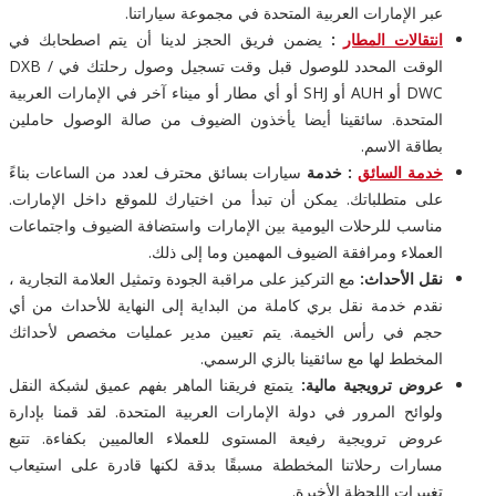
عبر الإمارات العربية المتحدة في مجموعة سياراتنا.
انتقالات المطار
:
يضمن فريق الحجز لدينا أن يتم اصطحابك في
الوقت المحدد للوصول قبل وقت تسجيل وصول رحلتك في DXB /
DWC أو AUH أو SHJ أو أي مطار أو ميناء آخر في الإمارات العربية
المتحدة. سائقينا أيضا يأخذون الضيوف من صالة الوصول حاملين
بطاقة الاسم.
خدمة السائق
: خدمة
سيارات بسائق محترف لعدد من الساعات بناءً
على متطلباتك. يمكن أن تبدأ من اختيارك للموقع داخل الإمارات.
مناسب للرحلات اليومية بين الإمارات واستضافة الضيوف واجتماعات
العملاء ومرافقة الضيوف المهمين وما إلى ذلك.
نقل الأحداث:
مع التركيز على مراقبة الجودة وتمثيل العلامة التجارية ،
نقدم خدمة نقل بري كاملة من البداية إلى النهاية للأحداث من أي
حجم في رأس الخيمة. يتم تعيين مدير عمليات مخصص لأحداثك
المخطط لها مع سائقينا بالزي الرسمي.
عروض ترويجية مالية:
يتمتع فريقنا الماهر بفهم عميق لشبكة النقل
ولوائح المرور في دولة الإمارات العربية المتحدة. لقد قمنا بإدارة
عروض ترويجية رفيعة المستوى للعملاء العالميين بكفاءة. تتبع
مسارات رحلاتنا المخططة مسبقًا بدقة لكنها قادرة على استيعاب
تغييرات اللحظة الأخيرة.