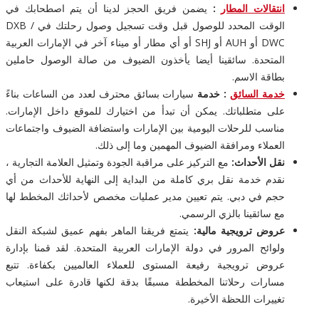
انتقالات المطار
:
يضمن فريق الحجز لدينا أن يتم اصطحابك في
الوقت المحدد للوصول قبل وقت تسجيل وصول رحلتك في DXB /
DWC أو AUH أو SHJ أو أي مطار أو ميناء آخر في الإمارات العربية
المتحدة. سائقينا أيضا يأخذون الضيوف من صالة الوصول حاملين
بطاقة الاسم.
خدمة السائق
: خدمة
سيارات بسائق محترف لعدد من الساعات بناءً
على متطلباتك. يمكن أن تبدأ من اختيارك للموقع داخل الإمارات.
مناسب للرحلات اليومية بين الإمارات واستضافة الضيوف واجتماعات
العملاء ومرافقة الضيوف المهمين وما إلى ذلك.
نقل الأحداث:
مع التركيز على مراقبة الجودة وتمثيل العلامة التجارية ،
نقدم خدمة نقل بري كاملة من البداية إلى النهاية للأحداث من أي
حجم في دبي. يتم تعيين مدير عمليات مخصص لأحداثك المخطط لها
مع سائقينا بالزي الرسمي.
عروض ترويجية مالية:
يتمتع فريقنا الماهر بفهم عميق لشبكة النقل
ولوائح المرور في دولة الإمارات العربية المتحدة. لقد قمنا بإدارة
عروض ترويجية رفيعة المستوى للعملاء العالميين بكفاءة. تتبع
مسارات رحلاتنا المخططة مسبقًا بدقة لكنها قادرة على استيعاب
تغييرات اللحظة الأخيرة.