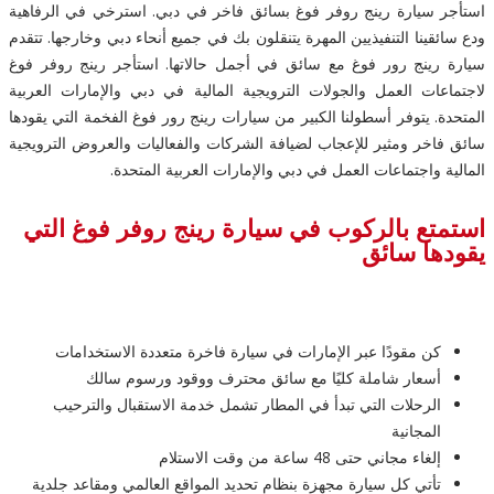
استأجر سيارة رينج روفر فوغ بسائق فاخر في دبي. استرخي في الرفاهية
ودع سائقينا التنفيذيين المهرة يتنقلون بك في جميع أنحاء دبي وخارجها. تتقدم
سيارة رينج رور فوغ مع سائق في أجمل حالاتها. استأجر رينج روفر فوغ
لاجتماعات العمل والجولات الترويجية المالية في دبي والإمارات العربية
المتحدة. يتوفر أسطولنا الكبير من سيارات رينج رور فوغ الفخمة التي يقودها
سائق فاخر ومثير للإعجاب لضيافة الشركات والفعاليات والعروض الترويجية
المالية واجتماعات العمل في دبي والإمارات العربية المتحدة.
استمتع بالركوب في سيارة رينج روفر فوغ التي
يقودها سائق
كن مقودًا عبر الإمارات في سيارة فاخرة متعددة الاستخدامات
أسعار شاملة كليًا مع سائق محترف ووقود ورسوم سالك
الرحلات التي تبدأ في المطار تشمل خدمة الاستقبال والترحيب
المجانية
إلغاء مجاني حتى 48 ساعة من وقت الاستلام
تأتي كل سيارة مجهزة بنظام تحديد المواقع العالمي ومقاعد جلدية