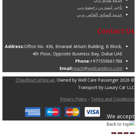
تأجير ليموزين رخيصة دبي
خدمة السائق الخاص بدبي
Contact Us
Address:
Office No. 436, Emaraat Atrium Building, B Block,
4th Floor, Opposite Business Bay, Dubai UAE
Phone:
+971559661786
Email:
reach@wellcarelimo.com
ChauffeurCarhire.ae
. Owned by Well Care Passenger
© 2026
Transport by Luxury Car LLC
Privacy Policy
-
Terms and Conditions
We accept: