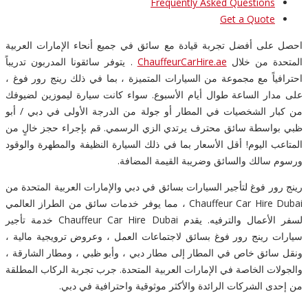
Frequently Asked Questions
Get a Quote
احصل على أفضل تجربة قيادة مع سائق في جميع أنحاء الإمارات العربية
المتحدة من خلال
ChauffeurCarHire.ae
. يتوفر سائقونا المدربون تدريباً
احترافياً مع مجموعة من السيارات المتميزة ، بما في ذلك رينج رور فوغ ،
على مدار الساعة طوال أيام الأسبوع. سواء كانت سيارة ليموزين لضيوفك
من كبار الشخصيات في المطار أو جولة من الدرجة الأولى في دبي / أبو
ظبي بواسطة سائق محترف يرتدي الزي الرسمي. قم بإجراء حجز خالٍ من
المتاعب اليوم! أقل الأسعار بما في ذلك السيارة النظيفة والمطهرة والوقود
ورسوم سالك والسائق وضريبة القيمة المضافة.
رينج رور فوغ لتأجير السيارات بسائق في دبي والإمارات العربية المتحدة من
Chauffeur Car Hire Dubai ، مما يوفر خدمات سائق من الطراز العالمي
لسفر الأعمال والترفيه. يقدم Chauffeur Car Hire Dubai خدمة تأجير
سيارات رينج رور فوغ بسائق لاجتماعات العمل ، وعروض ترويجية مالية ،
ونقل سائق خاص في المطار إلى مطار دبي ، وأبو ظبي ، ومطار الشارقة ،
والجولات الخاصة في الإمارات العربية المتحدة. جرب تجربة الركاب المطلقة
من إحدى الشركات الرائدة والأكثر موثوقية واحترافية في دبي.