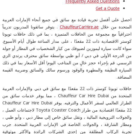
Frequently Asked Questions
Get a Quote
احصل على أفضل تجربة قيادة مع سائق في جميع أنحاء الإمارات العربية
المتحدة من خلال
ChauffeurCarHire.ae
. يتوفر سائقونا المدربون تدريباً
احترافياً مع مجموعة من الحافلات المتميزة ، بما في ذلك حافلات تويوتا
كوستر الاقتصادية ذات 22 مقعدًا ، على مدار الساعة طوال أيام الأسبوع.
سواء كانت سيارة ليموزين لضيوفك من كبار الشخصيات في المطار أو جولة
من الدرجة الأولى في دبي / أبو ظبي بواسطة سائق محترف يرتدي الزي
الرسمي. قم بإجراء حجز خالٍ من المتاعب اليوم! أقل الأسعار بما في ذلك
السيارة النظيفة والمطهرة والوقود ورسوم سالك والسائق وضريبة القيمة
المضافة.
حافلات تويوتا كوستر ذات 22 مقعدًا مع سائق في دبي والإمارات العربية
المتحدة من Chauffeur Car Hire Dubai ، مما يوفر خدمات سائق من
الطراز العالمي لسفر الأعمال والترفيه. يوفر Chauffeur Car Hire Dubai
22 مقعدًا اقتصادية من طراز Toyota Coaster Coach لاجتماعات العمل ،
والجولات الترويجية المالية ، ونقل سائق خاص إلى مطار دبي ، وأبو ظبي ،
ومطار الشارقة ، والجولات الخاصة في الإمارات العربية المتحدة. جرب
تجربة الركاب المطلقة من إحدى الشركات الرائدة والأكثر موثوقية