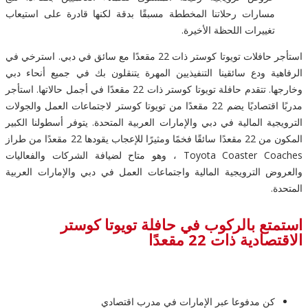
مسارات رحلاتنا المخططة مسبقًا بدقة لكنها قادرة على استيعاب
تغييرات اللحظة الأخيرة.
استأجر حافلات تويوتا كوستر ذات 22 مقعدًا مع سائق في دبي. استرخي في
الرفاهية ودع سائقينا التنفيذيين المهرة يتنقلون بك في جميع أنحاء دبي
وخارجها. تتقدم حافلة تويوتا كوستر ذات 22 مقعدًا في أجمل حالاتها. استأجر
مدربًا اقتصاديًا يضم 22 مقعدًا من تويوتا كوستر لاجتماعات العمل والجولات
الترويجية المالية في دبي والإمارات العربية المتحدة. يتوفر أسطولنا الكبير
المكون من 22 مقعدًا سائقًا فخمًا ومثيرًا للإعجاب يقودها 22 مقعدًا من طراز
Toyota Coaster Coaches ، وهو متاح لضيافة الشركات والفعاليات
والعروض الترويجية المالية واجتماعات العمل في دبي والإمارات العربية
المتحدة.
استمتع بالركوب في حافلة تويوتا كوستر
الاقتصادية ذات 22 مقعدًا
كن مدفوعا عبر الإمارات في مدرب اقتصادي