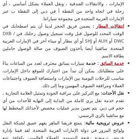
الإمارات ، والانتقالات الفندقية ، ونقل العملاء بشكل أساسي ، أي
رحلة في اتجاه واحد من النقطة أ في دبي إلى النقطة ب عبر
الإمارات العربية المتحدة في مجموعة سياراتنا.
انتقالات المطار
:
يضمن فريق الحجز لدينا أن يتم اصطحابك في
الوقت المحدد للوصول قبل وقت تسجيل وصول رحلتك في DXB /
DWC أو AUH أو SHJ أو أي مطار أو ميناء آخر في الإمارات العربية
المتحدة. سائقينا أيضا يأخذون الضيوف من صالة الوصول حاملين
بطاقة الاسم.
خدمة السائق
: خدمة
سيارات بسائق محترف لعدد من الساعات بناءً
على متطلباتك. يمكن أن تبدأ من اختيارك للموقع داخل الإمارات.
مناسب للرحلات اليومية بين الإمارات واستضافة الضيوف واجتماعات
العملاء ومرافقة الضيوف المهمين وما إلى ذلك.
نقل الأحداث:
مع التركيز على مراقبة الجودة وتمثيل العلامة التجارية ،
نقدم خدمة نقل بري كاملة من البداية إلى النهاية للأحداث من أي
حجم في دبي. يتم تعيين مدير عمليات مخصص لأحداثك المخطط لها
مع سائقينا بالزي الرسمي.
عروض ترويجية مالية:
يتمتع فريقنا الماهر بفهم عميق لشبكة النقل
ولوائح المرور في دولة الإمارات العربية المتحدة. لقد قمنا بإدارة
عروض ترويجية رفيعة المستوى للعملاء العالميين بكفاءة. تتبع