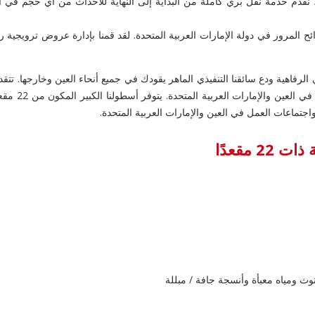
 ، نقدم خدمة نقل بري كاملة من البداية إلى النهاية للأحداث من أي حجم في 
ئح المرور في دولة الإمارات العربية المتحدة. لقد قمنا بإدارة عروض ترويجية ر
 مقعدًا
وث ومياه معبأة وأنسجة جافة / مبللة