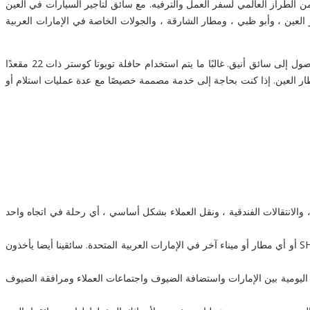
ات سائق من الطراز العالمي لسفر العمل والترفيه. مع سائق لتأجير السيارات في العين
ق المطار الخاص إلى مطار العين ، وأبو ظبي ، ومطار الشارقة ، والجولات الخاصة في الإمارات العربية
22 Seater Economy Toyota Coaster Coach New Shape ، ستوفر لك هذه الحافلة الفاخرة ذات المظهر الجميل رفاهية كاملة ، وهي طريقة رائعة للوصول إلى سائق أنيق. غالبًا ما يتم استخدام حافلة تويوتا كوستر ذات 22 مقعدًا
ر العين. إذا كنت بحاجة إلى خدمة مصممة خصيصًا مع عدة عمليات استلام أو
الانتقالات الفندقية ، ونقل العملاء بشكل أساسي ، أي رحلة في اتجاه واحد
يضمن فريق الحجز لدينا أن يتم اصطحابك في الوقت المحدد للوصول قبل وقت تسجيل وصول رحلتك في DXB / DWC أو AUH أو SHJ أو أي مطار أو ميناء آخر في الإمارات العربية المتحدة. سائقينا أيضا يأخذون
اليومية بين الإمارات واستضافة الضيوف واجتماعات العملاء ومرافقة الضيوف