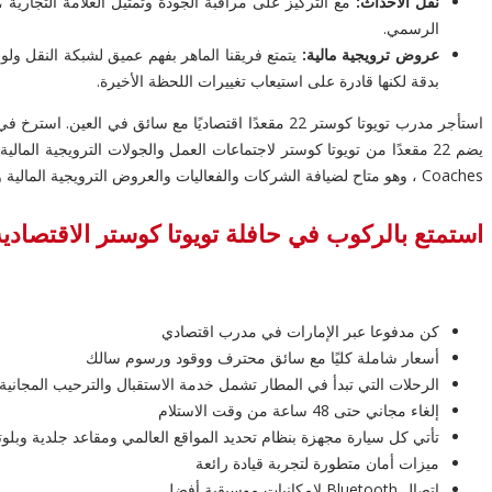
نقل الأحداث:
مع التركيز على مراقبة الجودة وتمثيل العلامة التجارية
الرسمي.
عروض ترويجية مالية:
يتمتع فريقنا الماهر بفهم عميق لشبكة النقل ولوا
بدقة لكنها قادرة على استيعاب تغييرات اللحظة الأخيرة.
Coaches ، وهو متاح لضيافة الشركات والفعاليات والعروض الترويجية المالية واجتماعات العمل في العين والإمارات العربية المتحدة.
استمتع بالركوب في حافلة تويوتا كوستر الاقتصادية ذات 22
كن مدفوعا عبر الإمارات في مدرب اقتصادي
أسعار شاملة كليًا مع سائق محترف ووقود ورسوم سالك
الرحلات التي تبدأ في المطار تشمل خدمة الاستقبال والترحيب المجانية
إلغاء مجاني حتى 48 ساعة من وقت الاستلام
تأتي كل سيارة مجهزة بنظام تحديد المواقع العالمي ومقاعد جلدية وبلوت
ميزات أمان متطورة لتجربة قيادة رائعة
اتصال Bluetooth لإمكانيات موسيقية أفضل