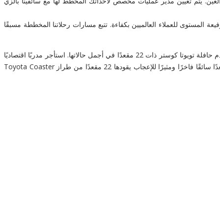
العين. يتم تعيين مدير عمليات مخصص لأحداثك المخطط لها مع سائقينا بالزي
فيعة المستوى للعملاء العالميين بكفاءة. تتبع مسارات رحلاتنا المخططة مسبقًا
استأجر مدرب تويوتا كوستر 22 مقعدًا اقتصاديًا مع سائق في العين. استرخ في الرفاهية ودع سائقنا التنفيذي الماهر يقودك في جميع أنحاء العين وخارجها. تتقدم حافلة تويوتا كوستر ذات 22 مقعدًا في أجمل حالاتها. استأجر مدربًا اقتصاديًا
يضم 22 مقعدًا من تويوتا كوستر لاجتماعات العمل والجولات الترويجية المالية في العين والإمارات العربية المتحدة. يتوفر أسطولنا الكبير المكون من 22 مقعدًا سائقًا فاخرًا ومثيرًا للإعجاب يقودها 22 مقعدًا من طراز Toyota Coaster