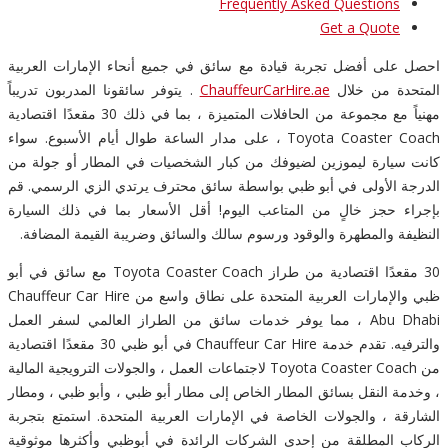
Frequently Asked Questions
Get a Quote
احصل على أفضل تجربة قيادة مع سائق في جميع أنحاء الإمارات العربية
المتحدة من خلال
ChauffeurCarHire.ae
. يتوفر سائقونا المدربون تدريباً
مهنياً مع مجموعة من الحافلات المتميزة ، بما في ذلك 30 مقعدًا اقتصادية
Toyota Coaster Coach ، على مدار الساعة طوال أيام الأسبوع. سواء
كانت سيارة ليموزين لضيوفك من كبار الشخصيات في المطار أو جولة من
الدرجة الأولى في أبو ظبي بواسطة سائق محترف يرتدي الزي الرسمي. قم
بإجراء حجز خالٍ من المتاعب اليوم! أقل الأسعار بما في ذلك السيارة
النظيفة والمطهرة والوقود ورسوم سالك والسائق وضريبة القيمة المضافة.
30 مقعدًا اقتصادية من طراز Toyota Coaster Coach مع سائق في أبو
ظبي والإمارات العربية المتحدة على نطاق واسع من Chauffeur Car Hire
Abu Dhabi ، مما يوفر خدمات سائق من الطراز العالمي لسفر العمل
والترفيه. تقدم خدمة Chauffeur Car Hire في أبو ظبي 30 مقعدًا اقتصادية
من Toyota Coaster Coach لاجتماعات العمل ، والجولات الترويجية المالية
، وخدمة النقل بسائق المطار الخاص إلى مطار أبو ظبي ، وأبو ظبي ، ومطار
الشارقة ، والجولات الخاصة في الإمارات العربية المتحدة. استمتع بتجربة
الركاب المطلقة من إحدى الشركات الرائدة في أبوظبي وأكثرها موثوقية