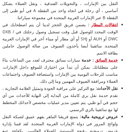
النقل بين الإمارات ، والتحويلات الفندقية ، ونقل العملاء بشكل
أساسي ، أي رحلة في اتجاه واحد من النقطة A في أبو ظبي إلى
النقطة B عبر الإمارات العربية المتحدة في مجموعة سياراتنا.
انتقالات المطار
:
يضمن فريق الحجز لدينا أن يتم اصطحابك في
الوقت المحدد للوصول قبل وقت تسجيل وصول رحلتك في DXB /
DWC أو AUH أو SHJ أو أي مطار أو ميناء آخر في الإمارات العربية
المتحدة. سائقينا أيضا يأخذون الضيوف من صالة الوصول حاملين
بطاقة الاسم.
خدمة السائق
: خدمة
سيارات بسائق محترف لعدد من الساعات بناءً
على متطلباتك. يمكن أن تبدأ من اختيارك للموقع داخل الإمارات.
مناسب للرحلات اليومية بين الإمارات واستضافة الضيوف واجتماعات
العملاء ومرافقة الضيوف المهمين وما إلى ذلك.
نقل الأحداث:
مع التركيز على مراقبة الجودة وتمثيل العلامة التجارية ،
نقدم خدمة نقل بري كاملة من البداية إلى النهاية للأحداث من أي
حجم في أبو ظبي. يتم تعيين مدير عمليات مخصص لأحداثك المخطط
لها مع سائقينا بالزي الرسمي.
عروض ترويجية مالية:
يتمتع فريقنا الماهر بفهم عميق لشبكة النقل
ولوائح المرور في دولة الإمارات العربية المتحدة. لقد قمنا بإدارة
عروض ترويجية رفيعة المستوى للعملاء العالميين بكفاءة. تتبع