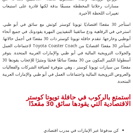
مسارات رحلاتنا المخططة مسبقًا بدقة لكنها قادرة على استيعاب
تغييرات اللحظة الأخيرة.
استأجر 30 مقعدًا اقتصاديًا تويوتا كوستر كوتش مع سائق في أبو ظبي.
استرخي في الرفاهية ودع سائقينا التنفيذيين المهرة يقودونك في جميع أنحاء
أبوظبي وخارجها. تتقدم حافلة تويوتا كوستر ذات 30 مقعدًا في أجمل حالاتها.
استأجر 30 مقعدًا اقتصاديًا من Toyota Coaster Coach لاجتماعات العمل
والجولات الترويجية المالية في أبو ظبي والإمارات العربية المتحدة. يتوفر
أسطولنا الكبير المكون من 30 مقعدًا سائقًا فخمًا ومثيرًا للإعجاب يقودها 30
مقعدًا من سيارات تويوتا كوستر ، وهي متوفرة لضيافة الشركات والفعاليات
والعروض الترويجية المالية واجتماعات العمل في أبو ظبي والإمارات العربية
المتحدة.
استمتع بالركوب في حافلة تويوتا كوستر
الاقتصادية التي يقودها سائق 30 مقعدًا
كن مدفوعا عبر الإمارات في مدرب اقتصادي