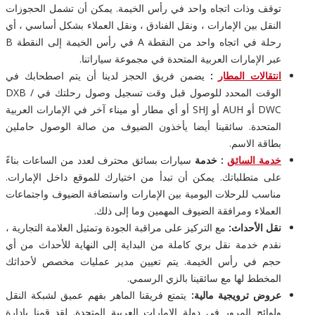
توقف وذات اتجاه واحد في رأس الخيمة. يمكن أن تشمل الحجوزات
النقل بين الإمارات ، ونقل الفنادق ، ونقل العملاء بشكل أساسي ، أي
رحلة في اتجاه واحد من النقطة A في رأس الخيمة إلى النقطة B
عبر الإمارات العربية المتحدة في مجموعة سياراتنا.
انتقالات المطار
:
يضمن فريق الحجز لدينا أن يتم اصطحابك في
الوقت المحدد للوصول قبل وقت تسجيل وصول رحلتك في DXB /
DWC أو AUH أو SHJ أو أي مطار أو ميناء آخر في الإمارات العربية
المتحدة. سائقينا أيضا يأخذون الضيوف من صالة الوصول حاملين
بطاقة الاسم.
خدمة السائق
: خدمة
سيارات بسائق محترف لعدد من الساعات بناءً
على متطلباتك. يمكن أن تبدأ من اختيارك للموقع داخل الإمارات.
مناسب للرحلات اليومية بين الإمارات واستضافة الضيوف واجتماعات
العملاء ومرافقة الضيوف المهمين وما إلى ذلك.
نقل الأحداث:
مع التركيز على مراقبة الجودة وتمثيل العلامة التجارية ،
نقدم خدمة نقل بري كاملة من البداية إلى النهاية للأحداث من أي
حجم في رأس الخيمة. يتم تعيين مدير عمليات مخصص لأحداثك
المخطط لها مع سائقينا بالزي الرسمي.
عروض ترويجية مالية:
يتمتع فريقنا الماهر بفهم عميق لشبكة النقل
ولوائح المرور في دولة الإمارات العربية المتحدة. لقد قمنا بإدارة