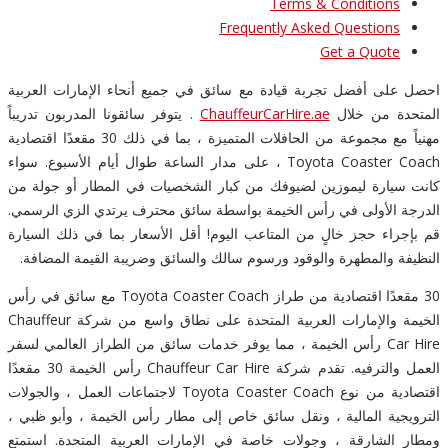
Terms & Conditions
Frequently Asked Questions
Get a Quote
احصل على أفضل تجربة قيادة مع سائق في جميع أنحاء الإمارات العربية
المتحدة من خلال
ChauffeurCarHire.ae
. يتوفر سائقونا المدربون تدريباً
مهنياً مع مجموعة من الحافلات المتميزة ، بما في ذلك 30 مقعدًا اقتصادية
Toyota Coaster Coach ، على مدار الساعة طوال أيام الأسبوع. سواء
كانت سيارة ليموزين لضيوفك من كبار الشخصيات في المطار أو جولة من
الدرجة الأولى في رأس الخيمة بواسطة سائق محترف يرتدي الزي الرسمي.
قم بإجراء حجز خالٍ من المتاعب اليوم! أقل الأسعار بما في ذلك السيارة
النظيفة والمطهرة والوقود ورسوم سالك والسائق وضريبة القيمة المضافة.
30 مقعدًا اقتصادية من طراز Toyota Coaster Coach مع سائق في رأس
الخيمة والإمارات العربية المتحدة على نطاق واسع من شركة Chauffeur
Car Hire رأس الخيمة ، مما يوفر خدمات سائق من الطراز العالمي لسفر
العمل والترفيه. تقدم شركة Chauffeur Car Hire رأس الخيمة 30 مقعدًا
اقتصادية من نوع Toyota Coaster Coach لاجتماعات العمل ، والجولات
الترويجية المالية ، ونقل سائق خاص إلى مطار رأس الخيمة ، وأبو ظبي ،
ومطار الشارقة ، وجولات خاصة في الإمارات العربية المتحدة. استمتع