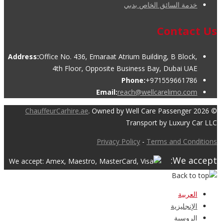
خدمة السائق الخاص بدبي
Contact Us
Address:
Office No. 436, Emaraat Atrium Building, B Block,
4th Floor, Opposite Business Bay, Dubai UAE
Phone:
+971559661786
Email:
reach@wellcarelimo.com
ChauffeurCarhire.ae
. Owned by Well Care Passenger
© 2026
Transport by Luxury Car LLC
Privacy Policy
-
Terms and Conditions
We accept:
العربية
الإنجليزية
الروسية