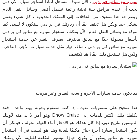
سيارة مع سائق في دبي
. الآن سوف تتساءل لماذا أستأجر سيارة لأن دبي
يجب أن تقدم مرافق بنية تحتية رائعة تشمل أفضل وسائل النقل العام
وبصراحة هذا صحيح. من الحافلات إلى السكك الحديدية ، كل شيء يعمل
بشكل جيد ولكن هل تعتقد حقًا أن زيارتك في بر دبي ستكون لا تُنسى كما
تتوقع مع وسائل النقل العام. الآن يمكنك استئجار سيارة مع سائق في بر دبي
بأسعار معقولة جدًا مع سائق محترف. بصرف النظر عن خدمة استئجار
سيارة مع سائق في بر دبي ، هناك خيار مثل خدمة سيارات الأجرة الفاخرة
ولكن هل تستحق ذلك حقًا؟ هيا نكتشف.
قد تكون خدمة سيارات الأجرة واسعة النطاق وغير مريحة
هذا صحيح على مستويات عديدة. إذا كنت ستقوم بجولة ليوم واحد ، فقد
يكلفك ذلك الكثير للذهاب إلى Dhow Cruise وهو أمر لا بد منه لأولئك
المهتمين بتاريخ دبي. إذا كان هدفك هو الادخار أثناء القيام بجولة ، فيمكن أن
يكون استئجار سيارة أجرة خيارًا مكلفًا للغاية وهذا هو السبب في أن استئجار
سيارة مع سائق يمكن أن يكون خيارًا ميسور التكلفة للغاية. الآن يمكنك