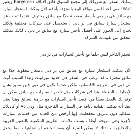
يمكنك السفر مع شريكك إلى مجمع التسوق فائق الأناقة Bargeman ويعتبر
Wafi الفني أحد أفضل مواقع البيع بالتجزئة بأناقة. الآن يمكنك استئجار سيارة
مع سائق في بر دبي بأسعار معقولة جدًا مع سائق محترف. عندما تبحث عن
استئجار سيارة بسائق في بر دبي ، ستحصل على شركات مختلفة ولكنك
تحتاج إلى العثور على أفضل تأجير سيارة مع سائق بر دبي ، لذلك يمكنك
التحقق من تقييمات الشركة.
السفر الفاخر ليس حلما مع تأجير السيارات في بر دبي
الآن يمكنك استئجار سيارة مع سائق في بر دبي بأسعار معقولة جدًا مع
سائق محترف. قد ترغب في السفر في حدود ميزانيتك ولهذا السبب أتيت
إلى دبي في الدرجة الاقتصادية ولكن عندما تكون في دبي فلن تقلق بشأن
الإيجارات الباهظة. هذا لأن شركات مثل تأجير السيارات مع سائق يمكن أن
توفر لك بالفعل بعضًا من أفضل تأجير السيارات مع حزمة السائق وهذا يعني
أيضًا أنه يمكنك القيادة بأناقة في السيارات الفاخرة مثل أودي A6 أو كاديلاك
إسكاليد دون تمزيق محفظتك. إنها أرخص من العديد من خدمات سيارات
الأجرة وهي مريحة. أيضًا ، بسبب علامات الطريق المكتوبة باللغتين العربية
والإنجليزية ، لذلك لا يمكن للمرء أن يفقد اتجاهه أو اتجاهها ، مما يجعل