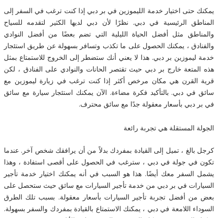
يمكنك حتى اختيار خدمة الليموزين في بر دبي إذا كنت ترغب في السفر إلى
المناطق الرئيسية في دبي. نظرًا لأن دبي لديها الكثير لتقدمه للسياح
والمناطق مثل أفضل الحياة الليلية التي تضم بعضًا من أفضل النوادي
والفنادق ، يمكنك الحصول على ما تكذب وتسافر بسهولة عن طريق استئجار
خدمة ليموزين بر دبي. هذا لا يعني أنك ستضطر إلى الخروج للاستمتاع بمثل
هذه المتعة خارج بر دبي حيث تقتصر الحانات والنوادي على الفنادق ، لكن
قرية القرن هي مكان مرخص أكثر إذا كنت ترغب في زيارة ليموزين مع
سائق في دبي. بالتأكيد فكرة مضاءة. الآن يمكنك استئجار سيارة مع سائق
في بر دبي بأسعار معقولة جدًا مع سائق محترف.
الجولة المستقلة هي تجربة رائعة
كرجل بالغ ، تميل إلى القيادة بمفردك بدلاً من أن يرافقك شخص آخر. عندما
تكون في جولة في دبي ، سترغب في الحصول على أقصى استفادة ، وهذا
يشمل السفر معك أيضًا. هذا هو السبب في أنه يمكنك اختيار خدمة تأجير
السيارات في بر دبي من خدمة تأجير السيارات مع سائق حيث ستحصل على
بعض من أفضل تجربة تأجير السيارات بأسعار معقولة. بسبب تلك الطرق
السوداء اللامعة في دبي ، يمكنك الاستمتاع بالقيادة بمفردك والسفر بسهولة.